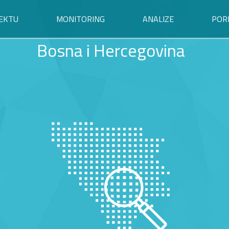
EKTU
MONITORING
ANALIZE
POR
Bosna i Hercegovina