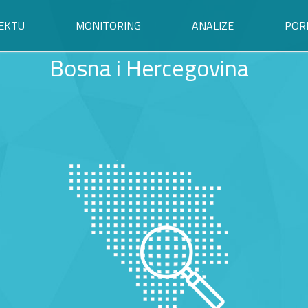
EKTU
MONITORING
ANALIZE
POR
Bosna i Hercegovina