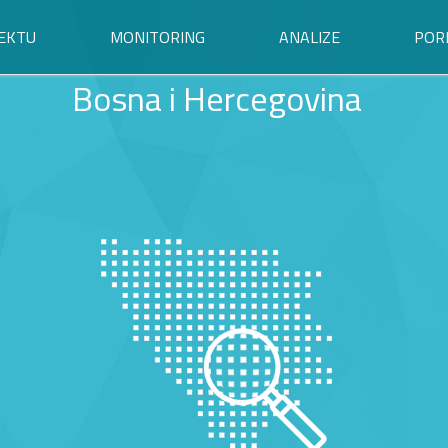
EKTU
MONITORING
ANALIZE
POR
Bosna i Hercegovina