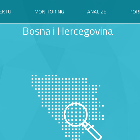
EKTU
MONITORING
ANALIZE
POR
Bosna i Hercegovina