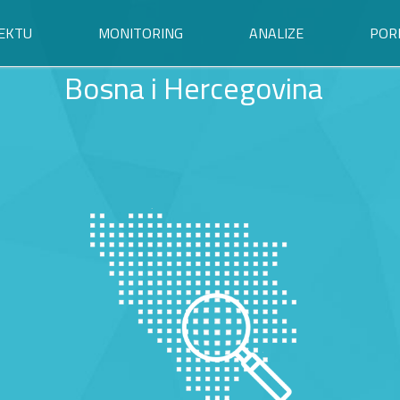
EKTU
MONITORING
ANALIZE
POR
Bosna i Hercegovina