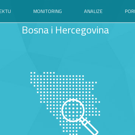
EKTU
MONITORING
ANALIZE
POR
Bosna i Hercegovina