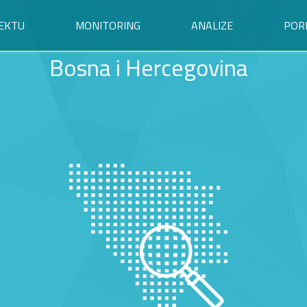
EKTU
MONITORING
ANALIZE
POR
Bosna i Hercegovina