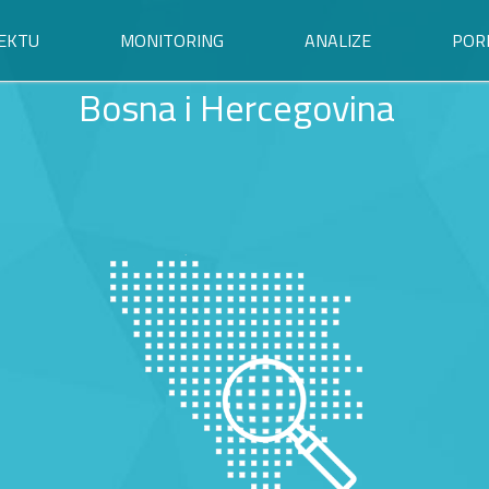
EKTU
MONITORING
ANALIZE
POR
Bosna i Hercegovina