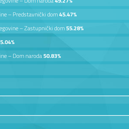
cegovine – Dom naroda
49.27%
vine – Predstavnički dom
45.47%
cegovine – Zastupnički dom
55.28%
5.04%
vine – Dom naroda
50.83%