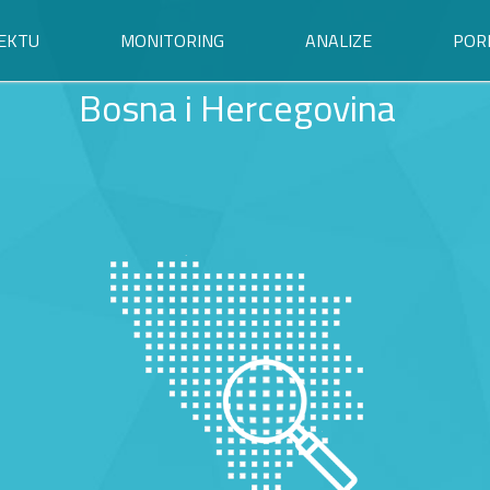
EKTU
MONITORING
ANALIZE
POR
Bosna i Hercegovina