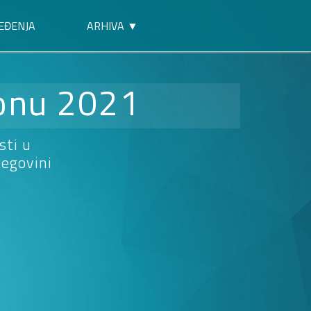
EĐENJA
ARHIVA ▼
ionu 2021
sti u
cegovini