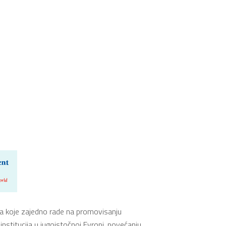
a koje zajedno rade na promovisanju
nstitucija u jugoistočnoj Evropi, povećanju