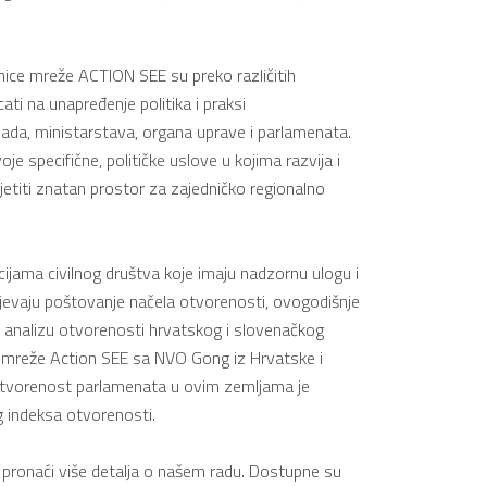
nice mreže ACTION SEE su preko različitih
ti na unapređenje politika i praksi
lada, ministarstava, organa uprave i parlamenata.
je specifične, političke uslove u kojima razvija i
etiti znatan prostor za zajedničko regionalno
cijama civilnog društva koje imaju nadzornu ulogu i
jevaju poštovanje načela otvorenosti, ovogodišnje
e i analizu otvorenosti hrvatskog i slovenačkog
i mreže Action SEE sa NVO Gong iz Hrvatske i
 otvorenost parlamenata u ovim zemljama je
 indeksa otvorenosti.
 pronaći više detalja o našem radu. Dostupne su