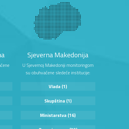
na
Sjeverna Makedonija
aćene
U Sjevernoj Makedoniji monitoringom
su obuhvaćene sledeće institucije:
Vlada (1)
Skupština (1)
Ministarstva (16)