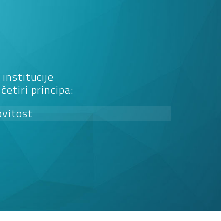
institucije
etiri principa:
ovitost