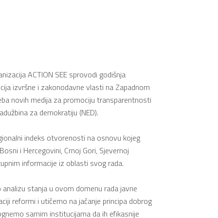
anizacija ACTION SEE sprovodi godišnja
tucija izvršne i zakonodavne vlasti na Zapadnom
eba novih medija za promociju transparentnosti
zadužbina za demokratiju (NED).
gionalni indeks otvorenosti na osnovu kojeg
Bosni i Hercegovini, Crnoj Gori, Sjevernoj
tupnim informacije iz oblasti svog rada.
imo analizu stanja u ovom domenu rada javne
ji reformi i utičemo na jačanje principa dobrog
gnemo samim institucijama da ih efikasnije