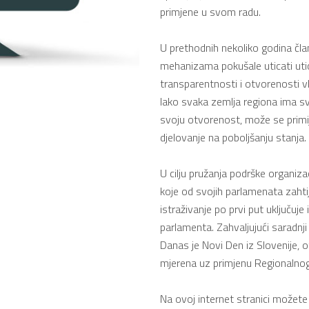
primjene u svom radu.
U prethodnih nekoliko godina čla
mehanizama pokušale uticati utica
transparentnosti i otvorenosti v
Iako svaka zemlja regiona ima svo
svoju otvorenost, može se primij
djelovanje na poboljšanju stanja.
U cilju pružanja podrške organiza
koje od svojih parlamenata zahti
istraživanje po prvi put uključuj
parlamenta. Zahvaljujući saradnj
Danas je Novi Den iz Slovenije,
mjerena uz primjenu Regionalnog
Na ovoj internet stranici možete