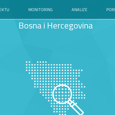
EKTU
MONITORING
ANALIZE
POR
Bosna i Hercegovina