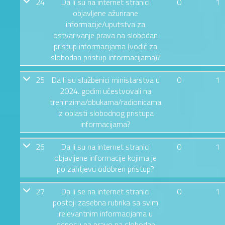
24
Da li su na internet stranici
0
1
objavljene ažurirane
informacije/uputstva za
ostvarivanje prava na slobodan
pristup informacijama (vodič za
slobodan pristup informacijama)?
25
Da li su službenici ministarstva u
0
1
2024. godini učestvovali na
treninzima/obukama/radionicama
iz oblasti slobodnog pristupa
informacijama?
26
Da li su na internet stranici
0
1
objavljene informacije kojima je
po zahtjevu odobren pristup?
27
Da li se na internet stranici
0
1
postoji zasebna rubrika sa svim
relevantnim informacijama u
odnosu na pravo na slobodan