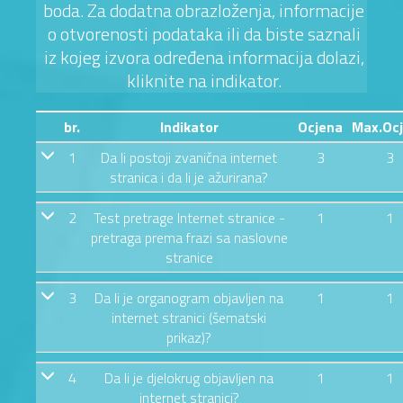
boda. Za dodatna obrazloženja, informacije
o otvorenosti podataka ili da biste saznali
iz kojeg izvora određena informacija dolazi,
kliknite na indikator.
br.
Indikator
Ocjena
Max.Oc
1
Da li postoji zvanična internet
3
3
stranica i da li je ažurirana?
2
Test pretrage Internet stranice -
1
1
pretraga prema frazi sa naslovne
stranice
3
Da li je organogram objavljen na
1
1
internet stranici (šematski
prikaz)?
4
Da li je djelokrug objavljen na
1
1
internet stranici?