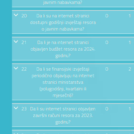
javnim nabavkama?
20
Da li su na internet stranici
0
1
dostupni godišnji izvještaji resora
o javnim nabavkama?
21
Da li je na internet stranici
0
1
objavljen budžet resora za 2024.
godinu?
22
Da li se finansijski izvještaji
0
2
periodično objavljuju na internet
stranici ministarstva
(polugodišnji, kvartalni ili
mjesečni)?
23
Da li su internet stranici objavljen
0
1
završni računi resora za 2023.
godinu?