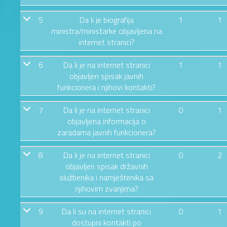
5
Da li je biografija
1
1
ministra/ministarke objavljena na
internet stranici?
6
Da li je na internet stranici
1
1
objavljen spisak javnih
funkcionera i njihovi kontakti?
7
Da li je na internet stranici
0
1
objavljena informacija o
zaradama javnih funkcionera?
8
Da li je na internet stranici
0
2
objavljen spisak državnih
službenika i namještenika sa
njihovim zvanjima?
9
Da li su na internet stranici
0
1
dostupni kontakti po