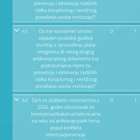
prevenciju i eliminaciju različitih
oblika koruptivnog i neetičnog
ponašanja unutar institucije)?
41
Da li je na internet stranici
0
1
objavljen poslednji godišnji
izveštaj o sprovođenju plana
integriteta (ili nekog drugog
antikorupcijskog dokumenta koji
podrazumijeva mjere za
prevenciju i eliminaciju različitih
oblika koruptivnog i neetičnog
ponašanja unutar institucije)?
42
Da li su službenici ministarstva u
0
1
2024. godini učestvovali na
treninzima/obukama/radionicama
na neku od antikorupcijskih tema
poput konflikta
interesa/prevencije