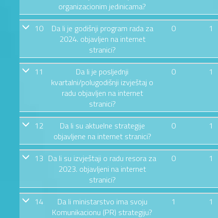
organizacionim jedinicama?
10
Da li je godišnji program rada za
0
1
2024. objavljen na internet
stranici?
11
Da li je posljednji
0
1
kvartalni/polugodišnji izvještaj o
radu objavljen na internet
stranici?
12
Da li su aktuelne strategije
0
1
objavljene na internet stranici?
13
Da li su izvještaji o radu resora za
0
1
2023. objavljeni na internet
stranici?
14
Da li ministarstvo ima svoju
1
1
Komunikacionu (PR) strategiju?