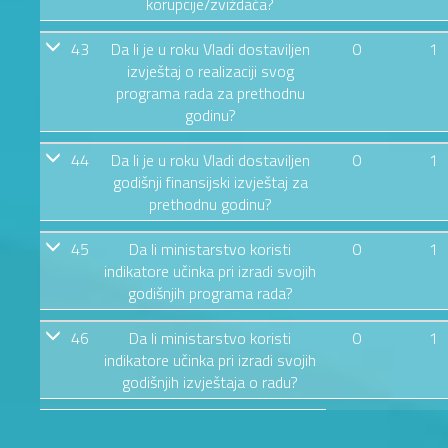
korupcije/zviždača?
43
Da li je u roku Vladi dostaviljen
0
1
izvještaj o realizaciji svog
programa rada za prethodnu
godinu?
44
Da li je u roku Vladi dostaviljen
0
1
godišnji finansijski izvještaj za
prethodnu godinu?
45
Da li ministarstvo koristi
0
1
indikatore učinka pri izradi svojih
godišnjih programa rada?
46
Da li ministarstvo koristi
0
1
indikatore učinka pri izradi svojih
godišnjih izvještaja o radu?