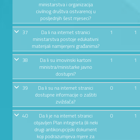
ministarstva i organizacija
civilnog društva ostvarenoj u
posljednjih šest mjeseci?
37
Da li na internet stranici
1
1
ministarstva postoje edukativni
materijali namijenjeni građanima?
38
Da li su imovinski kartoni
1
1
ministra/ministarke javno
dostupni?
39
Da li su na internet stranici
0
1
dostupne informacije o zaštiti
zviždača?
40
Da li je na internet stranici
0
1
objavljen Plan integrieta (ili neki
drugi antikorupcijski dokument
koji podrazumijeva mjere za