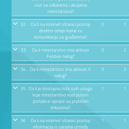
vezi sa odlukama i akcijama
ministarstva?
32
Da li na internet stranici postoji
0
1
direktni onlajn kanal za
komunikaciju sa građanima?
33
Da li ministarstvo ima aktivan
0
2
Fejsbuk nalog?
34
Da li ministarstvo ima aktivan X
0
2
nalog?
35
Da li je dostupna lista svih usluga
1
1
koje ministarstvo nudi putem
portala e-uprave sa pratećim
linkovima?
36
Da li na internet stranici postoji
1
1
informacija o saradnji između