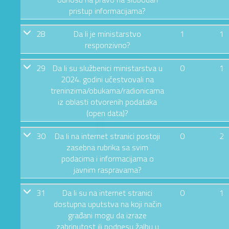
pristup informacijama?
28
Da li je ministarstvo
1
1
responzivno?
29
Da li su službenici ministarstva u
0
1
2024. godini učestvovali na
treninzima/obukama/radionicama
iz oblasti otvorenih podataka
(open data)?
30
Da li na internet stranici postoji
0
2
zasebna rubrika sa svim
podacima i informacijama o
javnim raspravama?
31
Da li su na internet stranici
0
1
dostupna uputstva na koji način
građani mogu da izraze
zabrinutost ili podnesu žalbu u