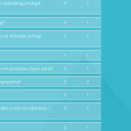
ti slobodnog pristupa
0
1
up?
0
1
vo na slobodan pristup
1
1
1
1
orenih podataka (open data)?
0
1
raspravama?
2
2
0
1
žalbu u vezi sa odlukama i
0
1
0
1