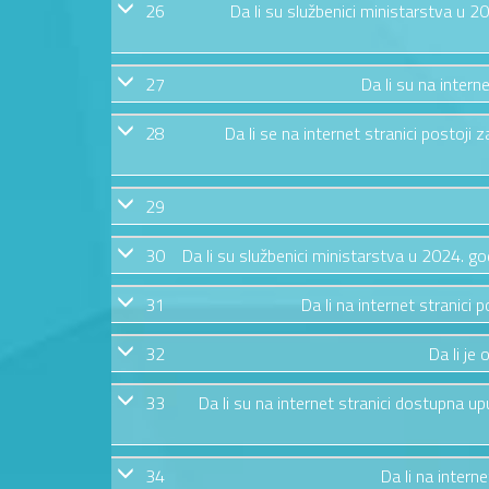
26
Da li su službenici ministarstva u 
27
Da li su na intern
28
Da li se na internet stranici postoj
29
30
Da li su službenici ministarstva u 2024. g
31
Da li na internet stranic
32
Da li je
33
Da li su na internet stranici dostupna u
34
Da li na intern