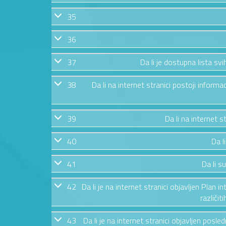
35
36
37
Da li je dostupna lista s
38
Da li na internet stranici postoji informa
39
Da li na internet 
40
Da l
41
Da li s
42
Da li je na internet stranici objavljen Plan i
različit
43
Da li je na internet stranici objavljen posl