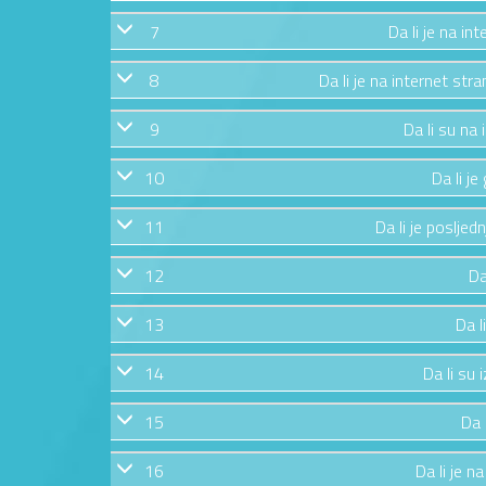
7
Da li je na in
8
Da li je na internet str
9
Da li su na
10
Da li j
11
Da li je posljed
12
Da
13
Da l
14
Da li su 
15
Da 
16
Da li je n