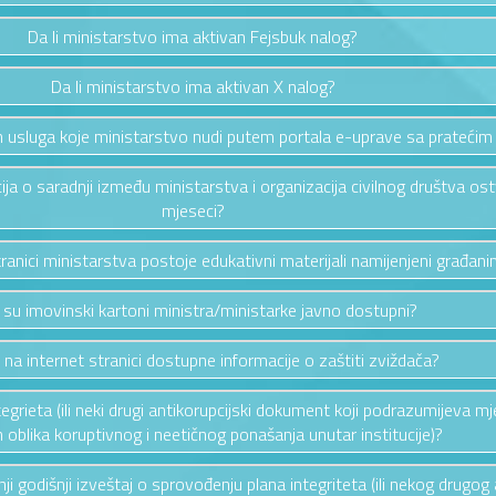
Da li ministarstvo ima aktivan Fejsbuk nalog?
Da li ministarstvo ima aktivan X nalog?
vih usluga koje ministarstvo nudi putem portala e-uprave sa pratećim
cija o saradnji između ministarstva i organizacija civilnog društva os
mjeseci?
stranici ministarstva postoje edukativni materijali namijenjeni građan
i su imovinski kartoni ministra/ministarke javno dostupni?
u na internet stranici dostupne informacije o zaštiti zviždača?
ntegrieta (ili neki drugi antikorupcijski dokument koji podrazumijeva mj
ih oblika koruptivnog i neetičnog ponašanja unutar institucije)?
ednji godišnji izveštaj o sprovođenju plana integriteta (ili nekog drug