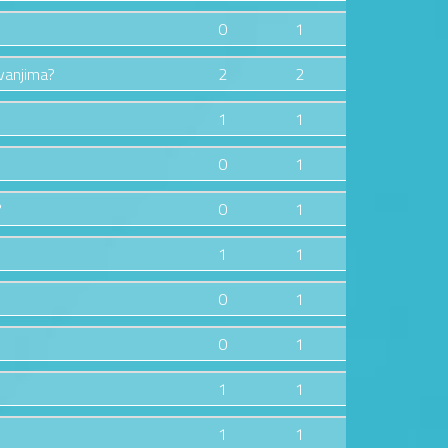
0
1
zvanjima?
2
2
1
1
0
1
?
0
1
1
1
0
1
0
1
1
1
1
1