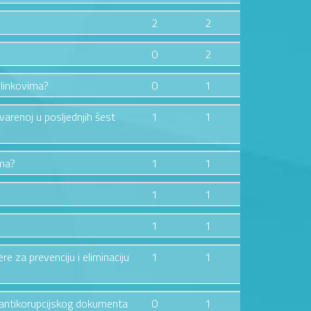
2
2
0
2
 linkovima?
0
1
tvarenoj u posljednjih šest
1
1
ima?
1
1
1
1
1
1
ere za prevenciju i eliminaciju
1
1
og antikorupcijskog dokumenta
0
1