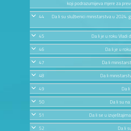
koji podrazumijeva mjere za preven
44
Da li su službenici ministarstva u 2024.
45
Da li je u roku Vladi
46
Da li je u rok
47
Da li ministars
48
Da li ministarstv
49
Da li
50
Da li su na
51
Da li se u izvještajim
52
Da li s