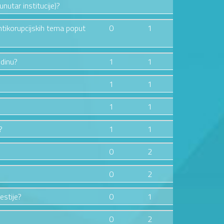
nutar institucije)?
ntikorupcijskih tema poput
0
1
odinu?
1
1
1
1
1
1
?
1
1
0
2
0
2
estije?
0
1
0
2