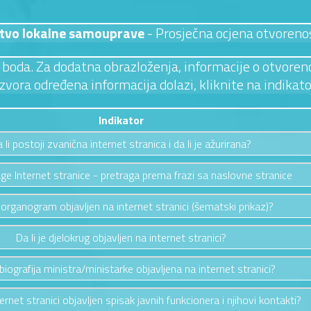
stvo lokalne samouprave
- Prosječna ocjena otvoreno
 3 boda. Za dodatna obrazloženja, informacije o otvoreno
izvora određena informacija dolazi, kliknite na indikato
Indikator
 li postoji zvanična internet stranica i da li je ažurirana?
ge Internet stranice - pretraga prema frazi sa naslovne stranice
e organogram objavljen na internet stranici (šematski prikaz)?
Da li je djelokrug objavljen na internet stranici?
e biografija ministra/ministarke objavljena na internet stranici?
ternet stranici objavljen spisak javnih funkcionera i njihovi kontakti?