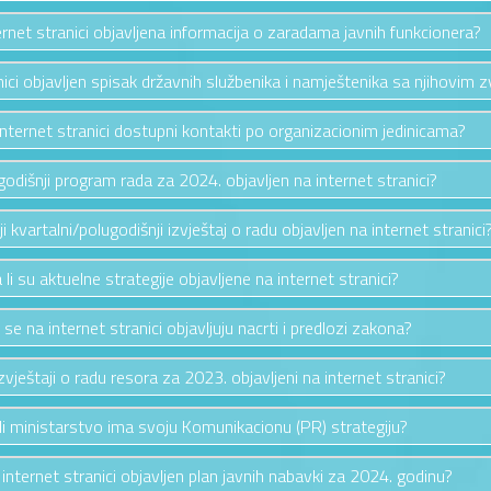
ternet stranici objavljena informacija o zaradama javnih funkcionera?
anici objavljen spisak državnih službenika i namještenika sa njihovim 
 internet stranici dostupni kontakti po organizacionim jedinicama?
e godišnji program rada za 2024. objavljen na internet stranici?
nji kvartalni/polugodišnji izvještaj o radu objavljen na internet stranici
 li su aktuelne strategije objavljene na internet stranici?
i se na internet stranici objavljuju nacrti i predlozi zakona?
izvještaji o radu resora za 2023. objavljeni na internet stranici?
li ministarstvo ima svoju Komunikacionu (PR) strategiju?
a internet stranici objavljen plan javnih nabavki za 2024. godinu?