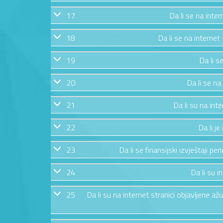
17
Da li se na inte
18
Da li se na internet
19
Da li s
20
Da li se na
21
Da li su na int
22
Da li j
23
Da li se finansijski izvještaji pe
24
Da li su i
25
Da li su na internet stranici objavljene 