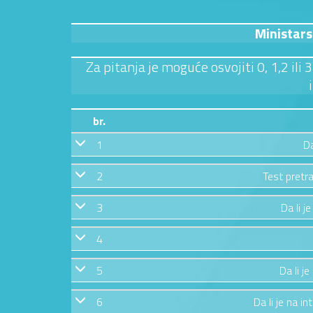
Ministar
Za pitanja je moguće osvojiti 0, 1,2 ili
br.
1
Da
2
Test pretra
3
Da li j
4
5
Da li j
6
Da li je na in