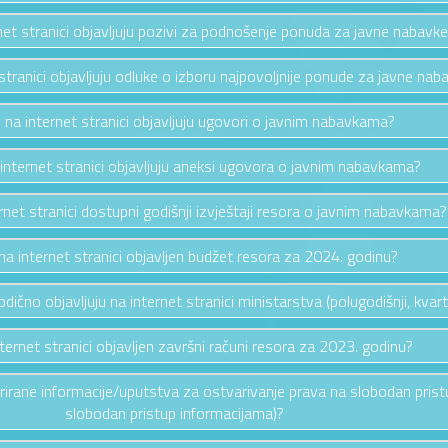
rnet stranici objavljuju pozivi za podnošenje ponuda za javne nabavk
 stranici objavljuju odluke o izboru najpovoljnije ponude za javne nab
e na internet stranici objavljuju ugovori o javnim nabavkama?
 internet stranici objavljuju aneksi ugovora o javnim nabavkama?
ernet stranici dostupni godišnji izvještaji resora o javnim nabavkama?
e na internet stranici objavljen budžet resora za 2024. godinu?
riodično objavljuju na internet stranici ministarstva (polugodišnji, kvarta
nternet stranici objavljen završni računi resora za 2023. godinu?
ažurirane informacije/uputstva za ostvarivanje prava na slobodan pris
slobodan pristup informacijama)?