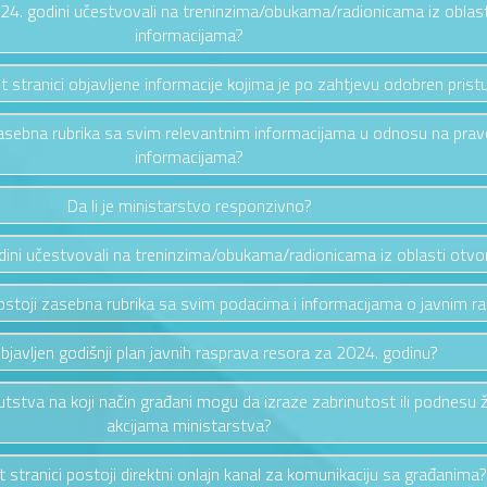
2024. godini učestvovali na treninzima/obukama/radionicama iz oblas
informacijama?
et stranici objavljene informacije kojima je po zahtjevu odobren prist
i zasebna rubrika sa svim relevantnim informacijama u odnosu na pra
informacijama?
Da li je ministarstvo responzivno?
odini učestvovali na treninzima/obukama/radionicama iz oblasti otv
i postoji zasebna rubrika sa svim podacima i informacijama o javnim 
 objavljen godišnji plan javnih rasprava resora za 2024. godinu?
putstva na koji način građani mogu da izraze zabrinutost ili podnesu 
akcijama ministarstva?
et stranici postoji direktni onlajn kanal za komunikaciju sa građanima?