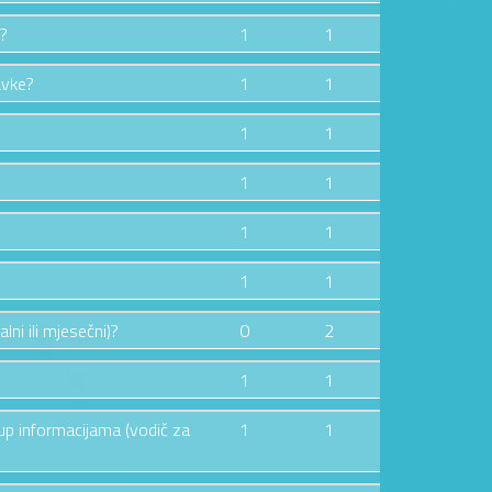
e?
1
1
avke?
1
1
1
1
1
1
1
1
1
1
lni ili mjesečni)?
0
2
1
1
tup informacijama (vodič za
1
1