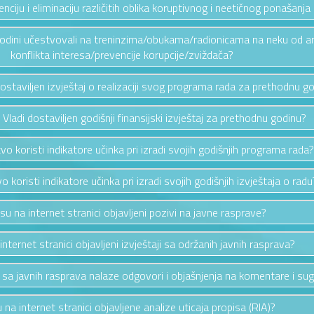
ciju i eliminaciju različitih oblika koruptivnog i neetičnog ponašanja u
 godini učestvovali na treninzima/obukama/radionicama na neku od a
konflikta interesa/prevencije korupcije/zviždača?
 dostaviljen izvještaj o realizaciji svog programa rada za prethodnu g
u Vladi dostaviljen godišnji finansijski izvještaj za prethodnu godinu?
tvo koristi indikatore učinka pri izradi svojih godišnjih programa rada?
o koristi indikatore učinka pri izradi svojih godišnjih izvještaja o radu
 su na internet stranici objavljeni pozivi na javne rasprave?
 internet stranici objavljeni izvještaji sa održanih javnih rasprava?
a sa javnih rasprava nalaze odgovori i objašnjenja na komentare i sug
u na internet stranici objavljene analize uticaja propisa (RIA)?