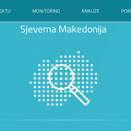
EKTU
MONITORING
ANALIZE
POR
Sjeverna Makedonija