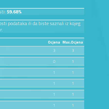
sti:
59.68%
sti podataka ili da biste saznali iz kojeg
r.
Ocjena
Max.Ocjena
3
3
0
1
1
1
1
1
1
1
1
1