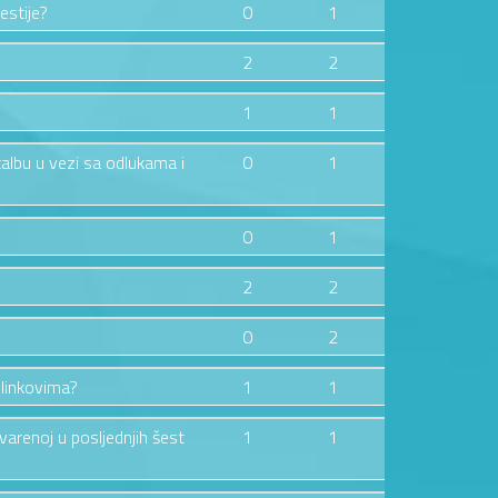
estije?
0
1
2
2
1
1
žalbu u vezi sa odlukama i
0
1
0
1
2
2
0
2
 linkovima?
1
1
tvarenoj u posljednjih šest
1
1