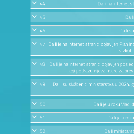
44
Da li na internet 
45
Da l
46
Da li s
47
Da li je na internet stranici objavljen Plan i
različit
48
Da li je na internet stranici objavljen posl
koji podrazumijeva mjere za preven
49
Da li su službenici ministarstva u 2024.
50
Da li je u roku Vladi
51
Da li je u rok
52
Da li ministars