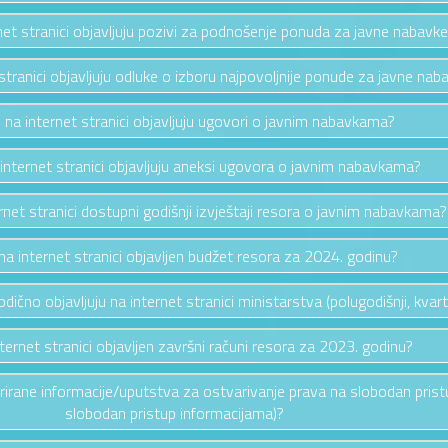
rnet stranici objavljuju pozivi za podnošenje ponuda za javne nabavk
 stranici objavljuju odluke o izboru najpovoljnije ponude za javne nab
e na internet stranici objavljuju ugovori o javnim nabavkama?
 internet stranici objavljuju aneksi ugovora o javnim nabavkama?
ernet stranici dostupni godišnji izvještaji resora o javnim nabavkama?
e na internet stranici objavljen budžet resora za 2024. godinu?
riodično objavljuju na internet stranici ministarstva (polugodišnji, kvarta
nternet stranici objavljen završni računi resora za 2023. godinu?
ažurirane informacije/uputstva za ostvarivanje prava na slobodan pris
slobodan pristup informacijama)?