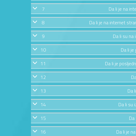
7
Da li je na in
8
Da li je na internet str
9
Da li su na
10
Da li j
11
Da li je posljed
12
Da
13
Da l
14
Da li su 
15
Da 
16
Da li je n