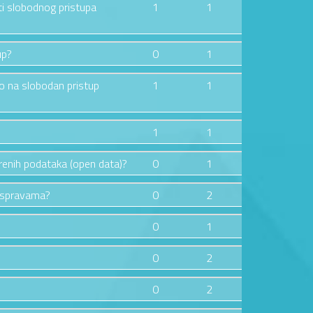
ti slobodnog pristupa
1
1
up?
0
1
vo na slobodan pristup
1
1
1
1
orenih podataka (open data)?
0
1
raspravama?
0
2
0
1
0
2
0
2