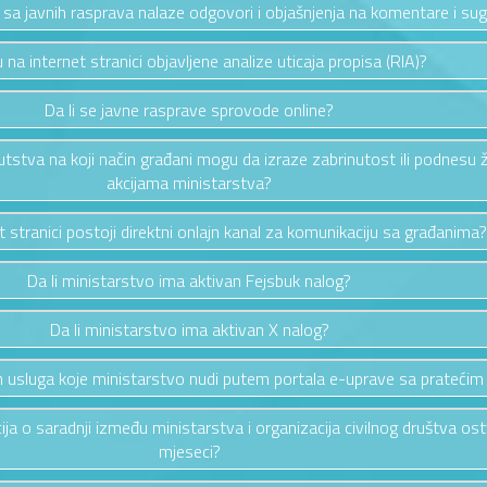
a sa javnih rasprava nalaze odgovori i objašnjenja na komentare i sug
u na internet stranici objavljene analize uticaja propisa (RIA)?
Da li se javne rasprave sprovode online?
putstva na koji način građani mogu da izraze zabrinutost ili podnesu 
akcijama ministarstva?
et stranici postoji direktni onlajn kanal za komunikaciju sa građanima?
Da li ministarstvo ima aktivan Fejsbuk nalog?
Da li ministarstvo ima aktivan X nalog?
vih usluga koje ministarstvo nudi putem portala e-uprave sa pratećim
cija o saradnji između ministarstva i organizacija civilnog društva os
mjeseci?