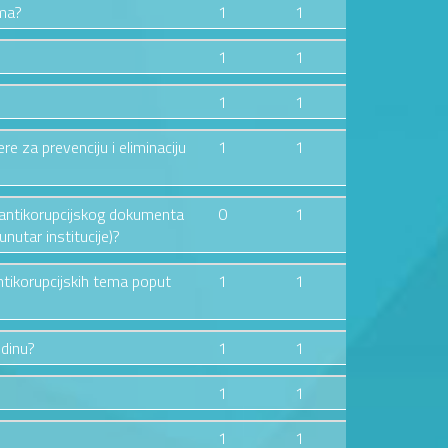
ima?
1
1
1
1
1
1
ere za prevenciju i eliminaciju
1
1
og antikorupcijskog dokumenta
0
1
nutar institucije)?
ntikorupcijskih tema poput
1
1
odinu?
1
1
1
1
1
1