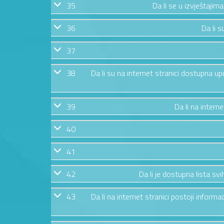
35
Da li se u izvještajim
36
Da li s
37
38
Da li su na internet stranici dostupna u
39
Da li na intern
40
41
42
Da li je dostupna lista s
43
Da li na internet stranici postoji informa