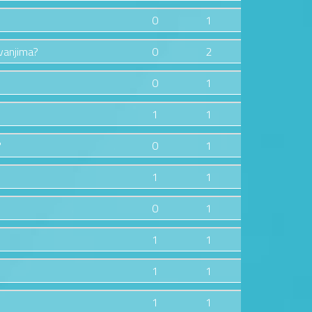
0
1
zvanjima?
0
2
0
1
1
1
?
0
1
1
1
0
1
1
1
1
1
1
1