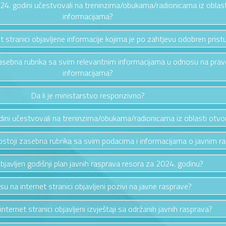
2024. godini učestvovali na treninzima/obukama/radionicama iz oblas
informacijama?
et stranici objavljene informacije kojima je po zahtjevu odobren prist
i zasebna rubrika sa svim relevantnim informacijama u odnosu na pra
informacijama?
Da li je ministarstvo responzivno?
odini učestvovali na treninzima/obukama/radionicama iz oblasti otv
i postoji zasebna rubrika sa svim podacima i informacijama o javnim 
 objavljen godišnji plan javnih rasprava resora za 2024. godinu?
 su na internet stranici objavljeni pozivi na javne rasprave?
 internet stranici objavljeni izvještaji sa održanih javnih rasprava?