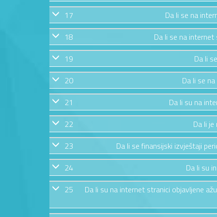
17
Da li se na inte
18
Da li se na internet
19
Da li s
20
Da li se na
21
Da li su na int
22
Da li j
23
Da li se finansijski izvještaji pe
24
Da li su i
25
Da li su na internet stranici objavljene 