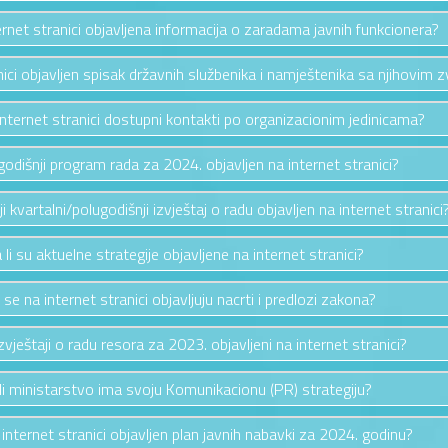
ternet stranici objavljena informacija o zaradama javnih funkcionera?
anici objavljen spisak državnih službenika i namještenika sa njihovim 
 internet stranici dostupni kontakti po organizacionim jedinicama?
e godišnji program rada za 2024. objavljen na internet stranici?
nji kvartalni/polugodišnji izvještaj o radu objavljen na internet stranici
 li su aktuelne strategije objavljene na internet stranici?
i se na internet stranici objavljuju nacrti i predlozi zakona?
izvještaji o radu resora za 2023. objavljeni na internet stranici?
li ministarstvo ima svoju Komunikacionu (PR) strategiju?
a internet stranici objavljen plan javnih nabavki za 2024. godinu?