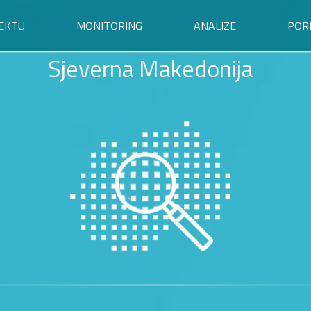
EKTU
MONITORING
ANALIZE
POR
Sjeverna Makedonija