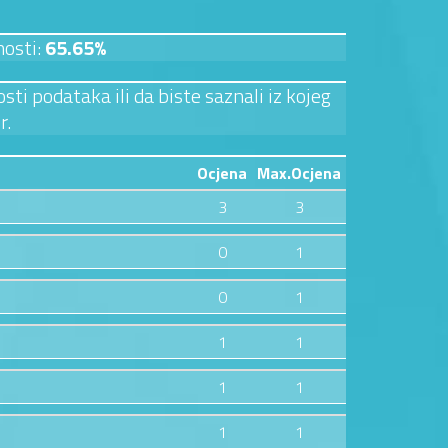
nosti:
65.65%
sti podataka ili da biste saznali iz kojeg
r.
Ocjena
Max.Ocjena
3
3
0
1
0
1
1
1
1
1
1
1