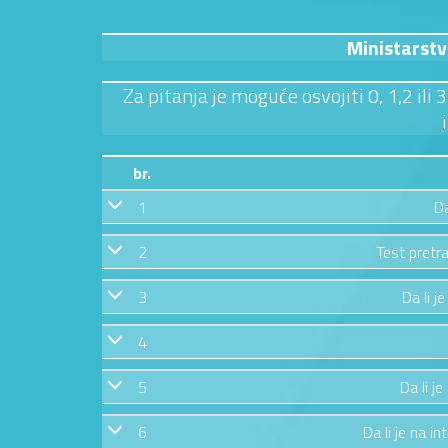
Ministarstv
Za pitanja je moguće osvojiti 0, 1,2 ili
br.
1
Da
2
Test pretra
3
Da li j
4
5
Da li j
6
Da li je na in