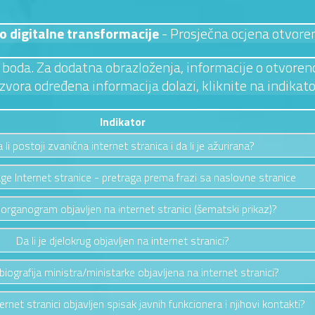
o digitalne transformacije
- Prosječna ocjena otvore
 3 boda. Za dodatna obrazloženja, informacije o otvoreno
izvora određena informacija dolazi, kliknite na indikato
Indikator
 li postoji zvanična internet stranica i da li je ažurirana?
ge Internet stranice - pretraga prema frazi sa naslovne stranice
e organogram objavljen na internet stranici (šematski prikaz)?
Da li je djelokrug objavljen na internet stranici?
e biografija ministra/ministarke objavljena na internet stranici?
ternet stranici objavljen spisak javnih funkcionera i njihovi kontakti?