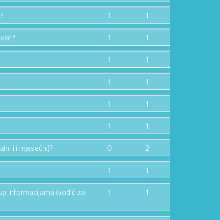
e?
1
1
avke?
1
1
1
1
1
1
1
1
1
1
lni ili mjesečni)?
0
2
1
1
tup informacijama (vodič za
1
1