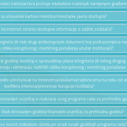
stranici ministarstva postoje edukativni materijali namijenjeni građan
i su imovinski kartoni ministra/ministarke javno dostupni?
u na internet stranici dostupne informacije o zaštiti zviždača?
ntegrieta (ili neki drugi antikorupcijski dokument koji podrazumijeva mj
ih oblika koruptivnog i neetičnog ponašanja unutar institucije)?
ednji godišnji izveštaj o sprovođenju plana integriteta (ili nekog drug
ciju i eliminaciju različitih oblika koruptivnog i neetičnog ponašanja u
 godini učestvovali na treninzima/obukama/radionicama na neku od a
konflikta interesa/prevencije korupcije/zviždača?
 dostaviljen izvještaj o realizaciji svog programa rada za prethodnu g
u Vladi dostaviljen godišnji finansijski izvještaj za prethodnu godinu?
tvo koristi indikatore učinka pri izradi svojih godišnjih programa rada?