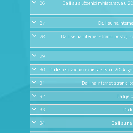
26
Da li su službenici ministarstva u 
27
Da li su na intern
28
Da li se na internet stranici postoj
29
30
Da li su službenici ministarstva u 2024. g
31
Da li na internet stranic
32
Da li je
33
Da li
34
Da li su na