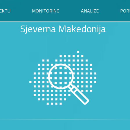
EKTU
MONITORING
ANALIZE
POR
Sjeverna Makedonija