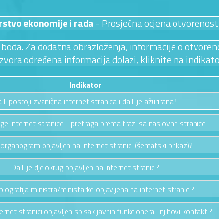
rstvo ekonomije i rada
- Prosječna ocjena otvorenost
 3 boda. Za dodatna obrazloženja, informacije o otvoreno
izvora određena informacija dolazi, kliknite na indikato
Indikator
 li postoji zvanična internet stranica i da li je ažurirana?
ge Internet stranice - pretraga prema frazi sa naslovne stranice
e organogram objavljen na internet stranici (šematski prikaz)?
Da li je djelokrug objavljen na internet stranici?
e biografija ministra/ministarke objavljena na internet stranici?
ternet stranici objavljen spisak javnih funkcionera i njihovi kontakti?