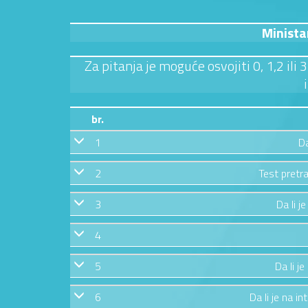
Minista
Za pitanja je moguće osvojiti 0, 1,2 ili
br.
1
Da
2
Test pretra
3
Da li j
4
5
Da li j
6
Da li je na in