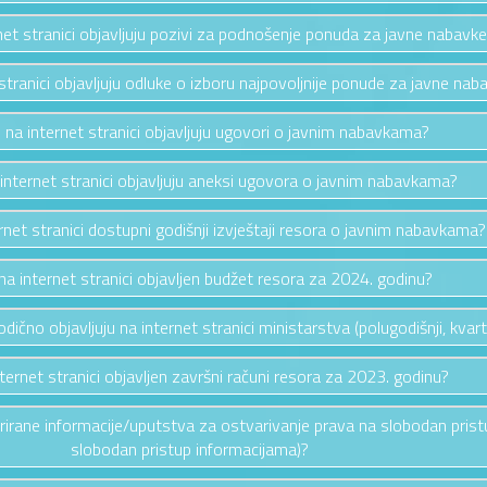
rnet stranici objavljuju pozivi za podnošenje ponuda za javne nabavk
 stranici objavljuju odluke o izboru najpovoljnije ponude za javne nab
e na internet stranici objavljuju ugovori o javnim nabavkama?
 internet stranici objavljuju aneksi ugovora o javnim nabavkama?
ernet stranici dostupni godišnji izvještaji resora o javnim nabavkama?
e na internet stranici objavljen budžet resora za 2024. godinu?
riodično objavljuju na internet stranici ministarstva (polugodišnji, kvarta
nternet stranici objavljen završni računi resora za 2023. godinu?
ažurirane informacije/uputstva za ostvarivanje prava na slobodan pris
slobodan pristup informacijama)?