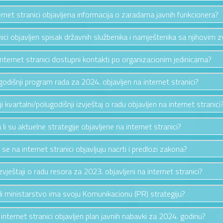
ternet stranici objavljena informacija o zaradama javnih funkcionera?
anici objavljen spisak državnih službenika i namještenika sa njihovim 
 internet stranici dostupni kontakti po organizacionim jedinicama?
e godišnji program rada za 2024. objavljen na internet stranici?
nji kvartalni/polugodišnji izvještaj o radu objavljen na internet stranici
 li su aktuelne strategije objavljene na internet stranici?
i se na internet stranici objavljuju nacrti i predlozi zakona?
izvještaji o radu resora za 2023. objavljeni na internet stranici?
li ministarstvo ima svoju Komunikacionu (PR) strategiju?
a internet stranici objavljen plan javnih nabavki za 2024. godinu?