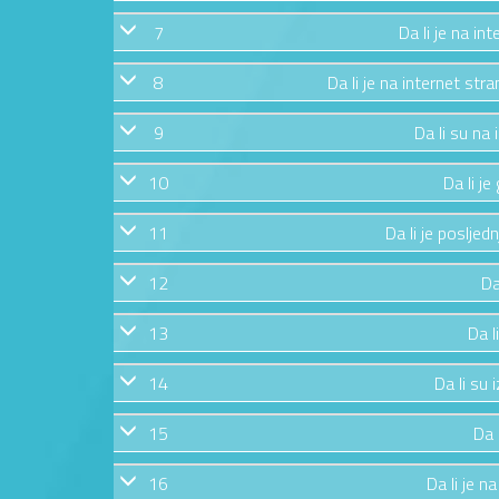
7
Da li je na in
8
Da li je na internet str
9
Da li su na
10
Da li j
11
Da li je posljed
12
Da
13
Da l
14
Da li su 
15
Da 
16
Da li je n