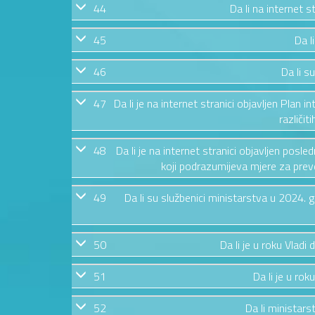
44
Da li na internet 
45
Da l
46
Da li s
47
Da li je na internet stranici objavljen Plan i
različit
48
Da li je na internet stranici objavljen posl
koji podrazumijeva mjere za preven
49
Da li su službenici ministarstva u 2024.
50
Da li je u roku Vladi
51
Da li je u rok
52
Da li ministars