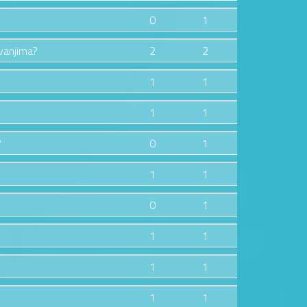
0
1
zvanjima?
2
2
1
1
1
1
?
0
1
1
1
0
1
1
1
1
1
1
1