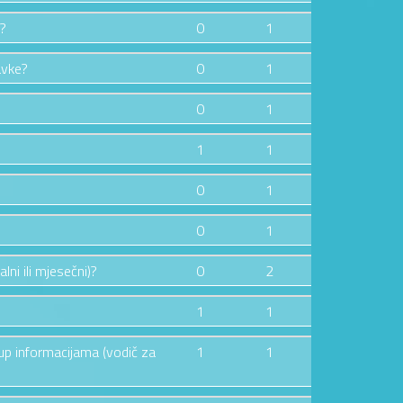
e?
0
1
avke?
0
1
0
1
1
1
0
1
0
1
lni ili mjesečni)?
0
2
1
1
tup informacijama (vodič za
1
1