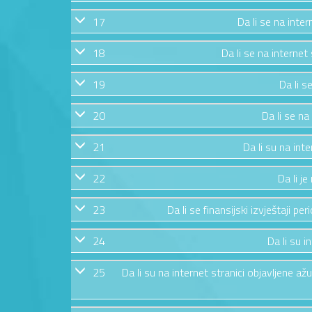
17
Da li se na inte
18
Da li se na internet
19
Da li s
20
Da li se na
21
Da li su na int
22
Da li j
23
Da li se finansijski izvještaji pe
24
Da li su i
25
Da li su na internet stranici objavljene 