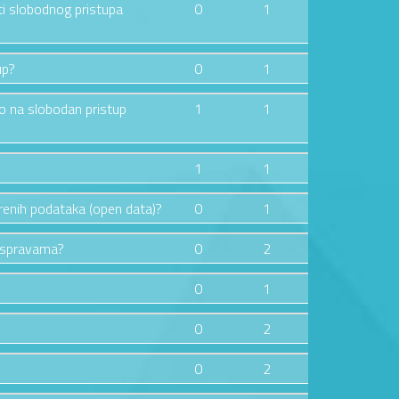
ti slobodnog pristupa
0
1
up?
0
1
vo na slobodan pristup
1
1
1
1
orenih podataka (open data)?
0
1
raspravama?
0
2
0
1
0
2
0
2