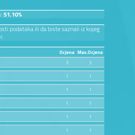
i:
51.10%
sti podataka ili da biste saznali iz kojeg
r.
Ocjena
Max.Ocjena
3
3
1
1
1
1
1
1
1
1
1
1