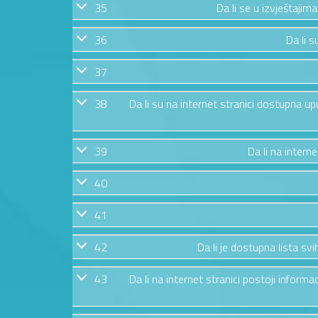
35
Da li se u izvještajim
36
Da li s
37
38
Da li su na internet stranici dostupna u
39
Da li na intern
40
41
42
Da li je dostupna lista s
43
Da li na internet stranici postoji informa