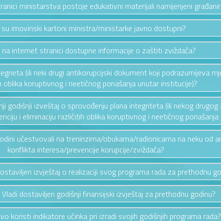
stranici ministarstva postoje edukativni materijali namijenjeni građan
i su imovinski kartoni ministra/ministarke javno dostupni?
u na internet stranici dostupne informacije o zaštiti zviždača?
ntegrieta (ili neki drugi antikorupcijski dokument koji podrazumijeva mj
ih oblika koruptivnog i neetičnog ponašanja unutar institucije)?
ednji godišnji izveštaj o sprovođenju plana integriteta (ili nekog drug
ciju i eliminaciju različitih oblika koruptivnog i neetičnog ponašanja u
 godini učestvovali na treninzima/obukama/radionicama na neku od a
konflikta interesa/prevencije korupcije/zviždača?
 dostaviljen izvještaj o realizaciji svog programa rada za prethodnu g
u Vladi dostaviljen godišnji finansijski izvještaj za prethodnu godinu?
tvo koristi indikatore učinka pri izradi svojih godišnjih programa rada?