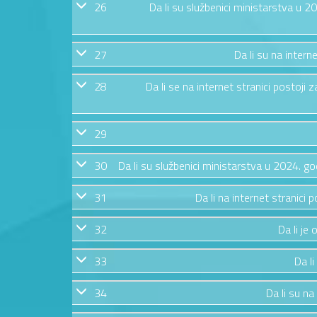
26
Da li su službenici ministarstva u 
27
Da li su na intern
28
Da li se na internet stranici postoj
29
30
Da li su službenici ministarstva u 2024. g
31
Da li na internet stranic
32
Da li je
33
Da li
34
Da li su na