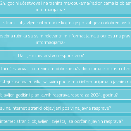
2024. godini učestvovali na treninzima/obukama/radionicama iz oblas
informacijama?
et stranici objavljene informacije kojima je po zahtjevu odobren prist
i zasebna rubrika sa svim relevantnim informacijama u odnosu na pra
informacijama?
Da li je ministarstvo responzivno?
odini učestvovali na treninzima/obukama/radionicama iz oblasti otv
i postoji zasebna rubrika sa svim podacima i informacijama o javnim 
 objavljen godišnji plan javnih rasprava resora za 2024. godinu?
 su na internet stranici objavljeni pozivi na javne rasprave?
 internet stranici objavljeni izvještaji sa održanih javnih rasprava?