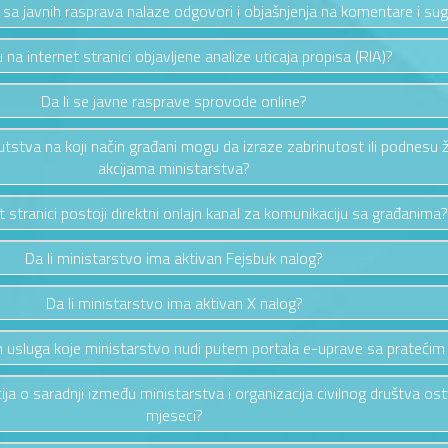
a sa javnih rasprava nalaze odgovori i objašnjenja na komentare i sug
u na internet stranici objavljene analize uticaja propisa (RIA)?
Da li se javne rasprave sprovode online?
putstva na koji način građani mogu da izraze zabrinutost ili podnesu 
akcijama ministarstva?
et stranici postoji direktni onlajn kanal za komunikaciju sa građanima?
Da li ministarstvo ima aktivan Fejsbuk nalog?
Da li ministarstvo ima aktivan X nalog?
vih usluga koje ministarstvo nudi putem portala e-uprave sa pratećim
cija o saradnji između ministarstva i organizacija civilnog društva os
mjeseci?