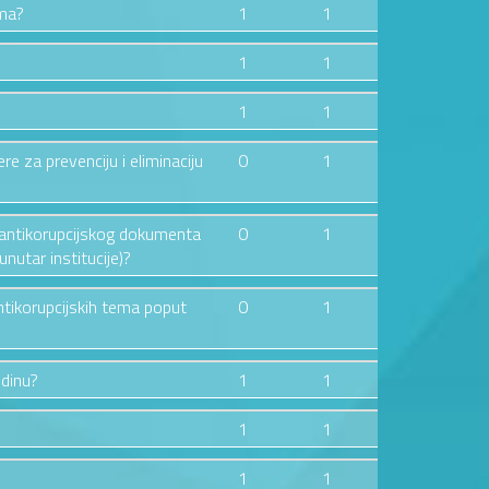
ima?
1
1
1
1
1
1
ere za prevenciju i eliminaciju
0
1
og antikorupcijskog dokumenta
0
1
nutar institucije)?
ntikorupcijskih tema poput
0
1
odinu?
1
1
1
1
1
1