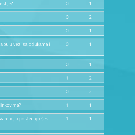
estije?
0
1
0
2
0
1
žalbu u vezi sa odlukama i
0
1
0
1
1
2
0
2
 linkovima?
1
1
tvarenoj u posljednjih šest
1
1