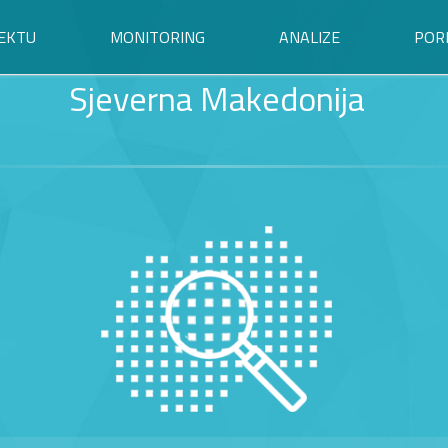
EKTU
MONITORING
ANALIZE
POR
Sjeverna Makedonija