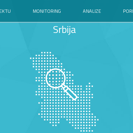
EKTU
MONITORING
ANALIZE
POR
Srbija