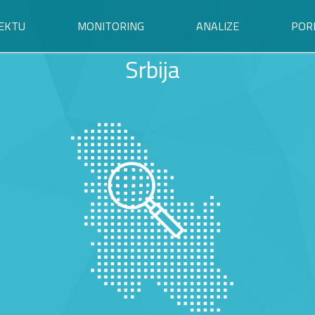
EKTU
MONITORING
ANALIZE
POR
Srbija