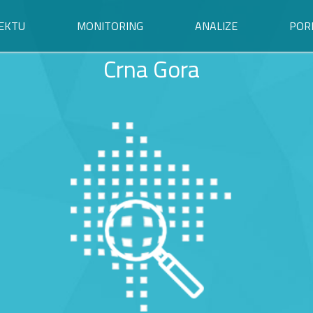
EKTU
MONITORING
ANALIZE
POR
Crna Gora