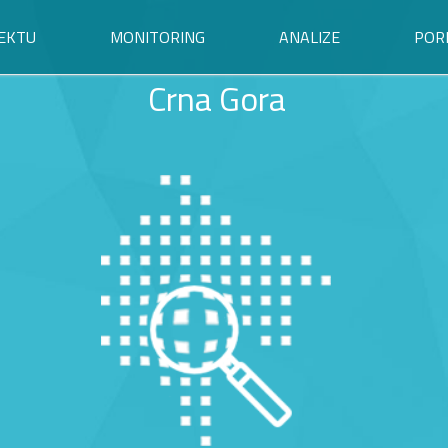
EKTU
MONITORING
ANALIZE
POR
Crna Gora