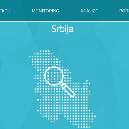
EKTU
MONITORING
ANALIZE
POR
Srbija