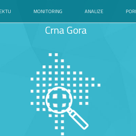
EKTU
MONITORING
ANALIZE
POR
Crna Gora