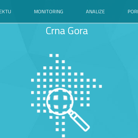
EKTU
MONITORING
ANALIZE
POR
Crna Gora