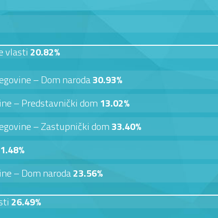
e vlasti
20.82%
cegovine – Dom naroda
30.93%
vine – Predstavnički dom
13.02%
cegovine – Zastupnički dom
33.40%
1.48%
vine – Dom naroda
23.56%
sti
26.49%