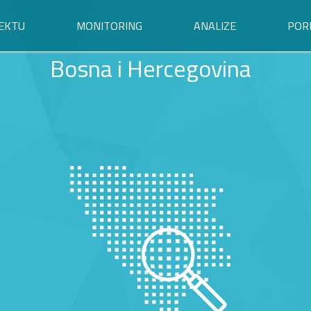
EKTU
MONITORING
ANALIZE
POR
Bosna i Hercegovina