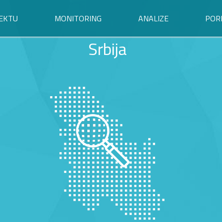
EKTU
MONITORING
ANALIZE
POR
Srbija