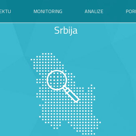
EKTU
MONITORING
ANALIZE
POR
Srbija