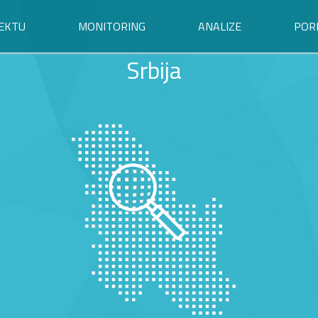
EKTU
MONITORING
ANALIZE
POR
Srbija