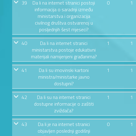
39
Da li na internet stranici postoji
0
1
informacija o saradnji između
ministarstva i organizacija
civilnog društva ostvarenoj u
posljednjih šest mjeseci?
40
Da li na internet stranici
1
1
ministarstva postoje edukativni
materijali namijenjeni građanima?
41
Da li su imovinski kartoni
1
1
ministra/ministarke javno
dostupni?
42
Da li su na internet stranici
1
1
dostupne informacije o zaštiti
zviždača?
43
Da li je na internet stranici
0
1
objavljen poslednji godišnji