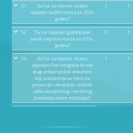
51
Da li je na internet stranici
1
1
objavljen budžet resora za 2024.
godinu?
52
Da li je objavljen godišnji plan
0
1
javnih rasprava resora za 2024.
godinu?
53
Da li je na internet stranici
1
1
objavljen Plan integrieta (ili neki
drugi antikorupcijski dokument
koji podrazumijeva mjere za
prevenciju i eliminaciju različitih
oblika koruptivnog i neetičnog
ponašanja unutar institucije)?