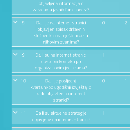
objavljena informacija o
zaradama javnih funkcionera?
8
Da li je na internet stranici
0
2
objavljen spisak državnih
službenika i namještenika sa
njihovim zvanjima?
9
Da li su na internet stranici
1
1
dostupni kontakti po
organizacionim jedinicama?
10
Da li je posljednji
0
1
kvartalni/polugodišnji izvještaj o
radu objavljen na internet
stranici?
11
Da li su aktuelne strategije
1
1
objavljene na internet stranici?