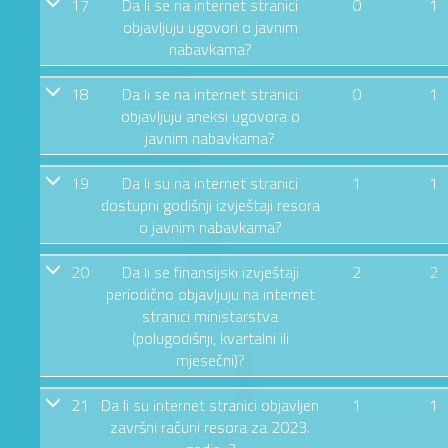
17
Da li se na internet stranici
0
1
objavljuju ugovori o javnim
nabavkama?
18
Da li se na internet stranici
0
1
objavljuju aneksi ugovora o
javnim nabavkama?
19
Da li su na internet stranici
1
1
dostupni godišnji izvještaji resora
o javnim nabavkama?
20
Da li se finansijski izvještaji
2
2
periodično objavljuju na internet
stranici ministarstva
(polugodišnji, kvartalni ili
mjesečni)?
21
Da li su internet stranici objavljen
1
1
završni računi resora za 2023.