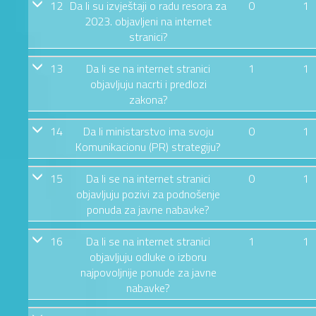
12
Da li su izvještaji o radu resora za
0
1
2023. objavljeni na internet
stranici?
13
Da li se na internet stranici
1
1
objavljuju nacrti i predlozi
zakona?
14
Da li ministarstvo ima svoju
0
1
Komunikacionu (PR) strategiju?
15
Da li se na internet stranici
0
1
objavljuju pozivi za podnošenje
ponuda za javne nabavke?
16
Da li se na internet stranici
1
1
objavljuju odluke o izboru
najpovoljnije ponude za javne
nabavke?