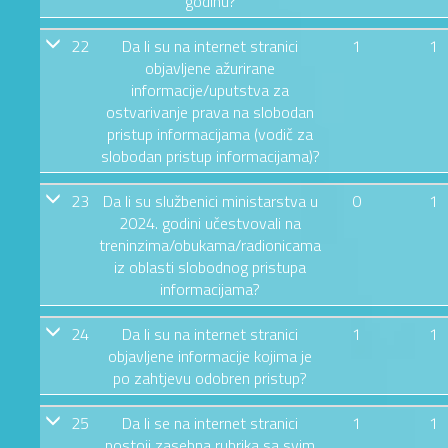
godinu?
22
Da li su na internet stranici
1
1
objavljene ažurirane
informacije/uputstva za
ostvarivanje prava na slobodan
pristup informacijama (vodič za
slobodan pristup informacijama)?
23
Da li su službenici ministarstva u
0
1
2024. godini učestvovali na
treninzima/obukama/radionicama
iz oblasti slobodnog pristupa
informacijama?
24
Da li su na internet stranici
1
1
objavljene informacije kojima je
po zahtjevu odobren pristup?
25
Da li se na internet stranici
1
1
postoji zasebna rubrika sa svim