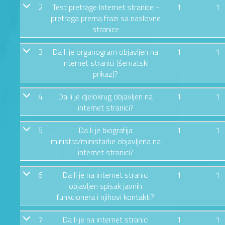
2
Test pretrage Internet stranice -
1
1
pretraga prema frazi sa naslovne
stranice
3
Da li je organogram objavljen na
1
1
internet stranici (šematski
prikaz)?
4
Da li je djelokrug objavljen na
1
1
internet stranici?
5
Da li je biografija
1
1
ministra/ministarke objavljena na
internet stranici?
6
Da li je na internet stranici
1
1
objavljen spisak javnih
funkcionera i njihovi kontakti?
7
Da li je na internet stranici
1
1