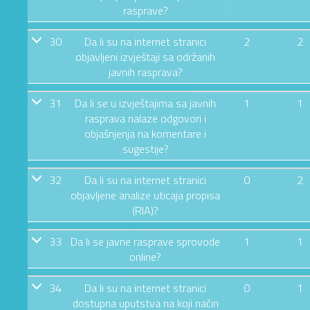
rasprave?
30
Da li su na internet stranici
2
2
objavljeni izvještaji sa održanih
javnih rasprava?
31
Da li se u izvještajima sa javnih
1
1
rasprava nalaze odgovori i
objašnjenja na komentare i
sugestije?
32
Da li su na internet stranici
0
2
objavljene analize uticaja propisa
(RIA)?
33
Da li se javne rasprave sprovode
1
1
online?
34
Da li su na internet stranici
0
1
dostupna uputstva na koji način