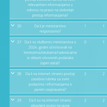
relevantnim informacijama u
odnosu na pravo na slobodan
pristup informacijama?
26
Da li je ministarstvo
1
1
responzivno?
27
Da li su službenici ministarstva u
0
1
2024. godini učestvovali na
treninzima/obukama/radionicama
iz oblasti otvorenih podataka
(open data)?
28
Da li na internet stranici postoji
2
2
zasebna rubrika sa svim
podacima i informacijama o
javnim raspravama?
29
Da li su na internet stranici
2
2
objavljeni pozivi na javne