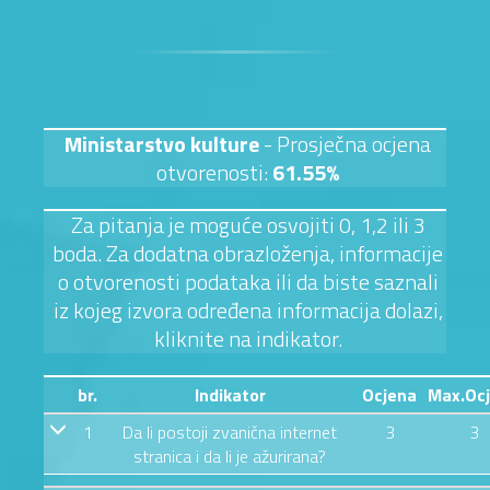
Ministarstvo kulture
- Prosječna ocjena
otvorenosti:
61.55%
Za pitanja je moguće osvojiti 0, 1,2 ili 3
boda. Za dodatna obrazloženja, informacije
o otvorenosti podataka ili da biste saznali
iz kojeg izvora određena informacija dolazi,
kliknite na indikator.
br.
Indikator
Ocjena
Max.Oc
1
Da li postoji zvanična internet
3
3
stranica i da li je ažurirana?