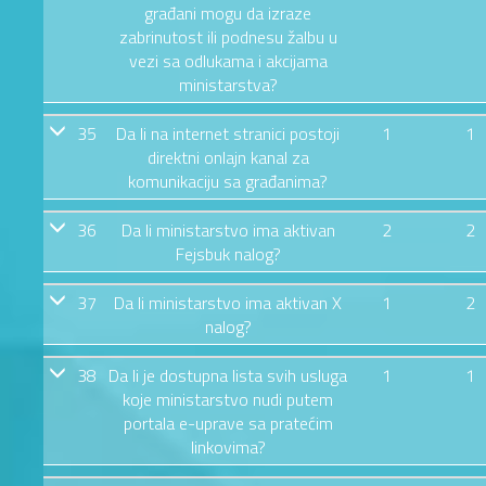
građani mogu da izraze
zabrinutost ili podnesu žalbu u
vezi sa odlukama i akcijama
ministarstva?
35
Da li na internet stranici postoji
1
1
direktni onlajn kanal za
komunikaciju sa građanima?
36
Da li ministarstvo ima aktivan
2
2
Fejsbuk nalog?
37
Da li ministarstvo ima aktivan X
1
2
nalog?
38
Da li je dostupna lista svih usluga
1
1
koje ministarstvo nudi putem
portala e-uprave sa pratećim
linkovima?