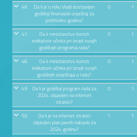
46
Da li je u roku Vladi dostaviljen
0
1
godišnji finansijski izvještaj za
prethodnu godinu?
47
Da li ministarstvo koristi
0
1
indikatore učinka pri izradi svojih
godišnjih programa rada?
48
Da li ministarstvo koristi
0
1
indikatore učinka pri izradi svojih
godišnjih izvještaja o radu?
49
Da li je godišnji program rada za
0
1
2024. objavljen na internet
stranici?
50
Da li je na internet stranici
1
1
objavljen plan javnih nabavki za
2024. godinu?