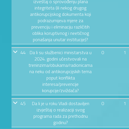
izveštaj o sprovođenju plana
integriteta (ili nekog drugog
antikorupcijskog dokumenta koji
podrazumijeva mjere za
prevenciju i eliminaciju različitih
oblika koruptivnog i neetičnog
ponašanja unutar institucije)?
44
Da li su službenici ministarstva u
0
1
2024. godini učestvovali na
treninzima/obukama/radionicama
na neku od antikorupcijskih tema
poput konflikta
interesa/prevencije
korupcije/zviždača?
45
Da li je u roku Vladi dostaviljen
0
1
izvještaj o realizaciji svog
programa rada za prethodnu
godinu?