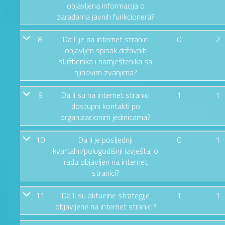
objavljena informacija o
zaradama javnih funkcionera?
8
Da li je na internet stranici
0
2
objavljen spisak državnih
službenika i namještenika sa
njihovim zvanjima?
9
Da li su na internet stranici
1
1
dostupni kontakti po
organizacionim jedinicama?
10
Da li je posljednji
0
1
kvartalni/polugodišnji izvještaj o
radu objavljen na internet
stranici?
11
Da li su aktuelne strategije
1
1
objavljene na internet stranici?