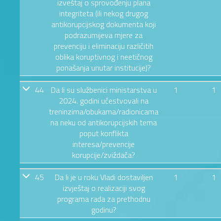
izveštaj o sprovođenju plana
integriteta (ili nekog drugog
antikorupcijskog dokumenta koji
podrazumijeva mjere za
prevenciju i eliminaciju različitih
oblika koruptivnog i neetičnog
ponašanja unutar institucije)?
44
Da li su službenici ministarstva u
1
1
2024. godini učestvovali na
treninzima/obukama/radionicama
na neku od antikorupcijskih tema
poput konflikta
interesa/prevencije
korupcije/zviždača?
45
Da li je u roku Vladi dostaviljen
1
1
izvještaj o realizaciji svog
programa rada za prethodnu
godinu?