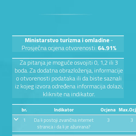
Ministarstvo turizma i omladine
-
Prosječna ocjena otvorenosti:
64.91%
Za pitanja je moguće osvojiti 0, 1,2 ili 3
boda. Za dodatna obrazloženja, informacije
o otvorenosti podataka ili da biste saznali
iz kojeg izvora određena informacija dolazi,
kliknite na indikator.
br.
Indikator
Ocjena
Max.Oc
1
Da li postoji zvanična internet
3
3
stranica i da li je ažurirana?