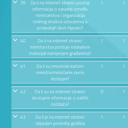
39
Da li na internet stranici postoji
1
1
informacija o saradnji između
ministarstva i organizacija
civilnog društva ostvarenoj u
posljednjih šest mjeseci?
40
Da li na internet stranici
1
1
ministarstva postoje edukativni
materijali namijenjeni građanima?
41
Da li su imovinski kartoni
1
1
ministra/ministarke javno
dostupni?
42
Da li su na internet stranici
0
1
dostupne informacije o zaštiti
zviždača?
43
Da li je na internet stranici
1
1
objavljen poslednji godišnji