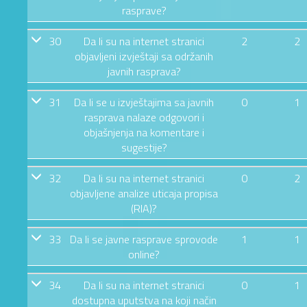
rasprave?
30
Da li su na internet stranici
2
2
objavljeni izvještaji sa održanih
javnih rasprava?
31
Da li se u izvještajima sa javnih
0
1
rasprava nalaze odgovori i
objašnjenja na komentare i
sugestije?
32
Da li su na internet stranici
0
2
objavljene analize uticaja propisa
(RIA)?
33
Da li se javne rasprave sprovode
1
1
online?
34
Da li su na internet stranici
0
1
dostupna uputstva na koji način