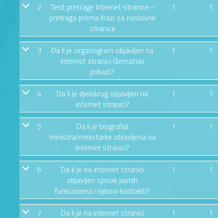
2
Test pretrage Internet stranice -
1
1
pretraga prema frazi sa naslovne
stranice
3
Da li je organogram objavljen na
1
1
internet stranici (šematski
prikaz)?
4
Da li je djelokrug objavljen na
1
1
internet stranici?
5
Da li je biografija
1
1
ministra/ministarke objavljena na
internet stranici?
6
Da li je na internet stranici
1
1
objavljen spisak javnih
funkcionera i njihovi kontakti?
7
Da li je na internet stranici
1
1