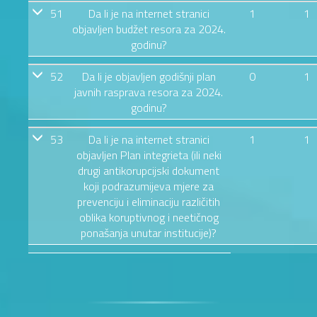
51
Da li je na internet stranici
1
1
objavljen budžet resora za 2024.
godinu?
52
Da li je objavljen godišnji plan
0
1
javnih rasprava resora za 2024.
godinu?
53
Da li je na internet stranici
1
1
objavljen Plan integrieta (ili neki
drugi antikorupcijski dokument
koji podrazumijeva mjere za
prevenciju i eliminaciju različitih
oblika koruptivnog i neetičnog
ponašanja unutar institucije)?