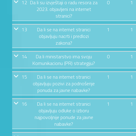
12
Da li su izvještaji o radu resora za
0
1
2023. objavljeni na internet
stranici?
13
Da li se na internet stranici
1
1
objavljuju nacrti i predlozi
zakona?
14
Da li ministarstvo ima svoju
0
1
Komunikacionu (PR) strategiju?
15
Da li se na internet stranici
1
1
objavljuju pozivi za podnošenje
ponuda za javne nabavke?
16
Da li se na internet stranici
1
1
objavljuju odluke o izboru
najpovoljnije ponude za javne
nabavke?