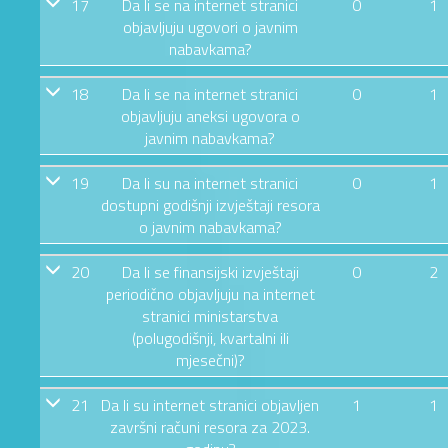
17
Da li se na internet stranici
0
1
objavljuju ugovori o javnim
nabavkama?
18
Da li se na internet stranici
0
1
objavljuju aneksi ugovora o
javnim nabavkama?
19
Da li su na internet stranici
0
1
dostupni godišnji izvještaji resora
o javnim nabavkama?
20
Da li se finansijski izvještaji
0
2
periodično objavljuju na internet
stranici ministarstva
(polugodišnji, kvartalni ili
mjesečni)?
21
Da li su internet stranici objavljen
1
1
završni računi resora za 2023.