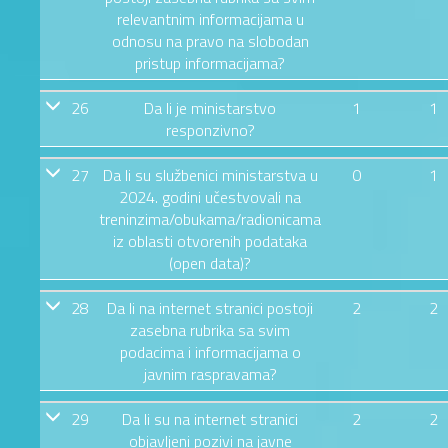
relevantnim informacijama u
odnosu na pravo na slobodan
pristup informacijama?
26
Da li je ministarstvo
1
1
responzivno?
27
Da li su službenici ministarstva u
0
1
2024. godini učestvovali na
treninzima/obukama/radionicama
iz oblasti otvorenih podataka
(open data)?
28
Da li na internet stranici postoji
2
2
zasebna rubrika sa svim
podacima i informacijama o
javnim raspravama?
29
Da li su na internet stranici
2
2
objavljeni pozivi na javne