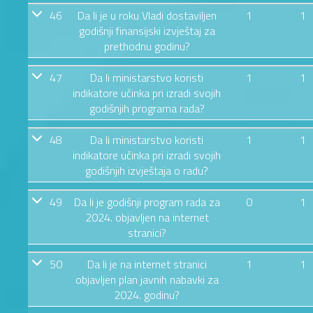
46
Da li je u roku Vladi dostaviljen
1
1
godišnji finansijski izvještaj za
prethodnu godinu?
47
Da li ministarstvo koristi
1
1
indikatore učinka pri izradi svojih
godišnjih programa rada?
48
Da li ministarstvo koristi
1
1
indikatore učinka pri izradi svojih
godišnjih izvještaja o radu?
49
Da li je godišnji program rada za
0
1
2024. objavljen na internet
stranici?
50
Da li je na internet stranici
1
1
objavljen plan javnih nabavki za
2024. godinu?