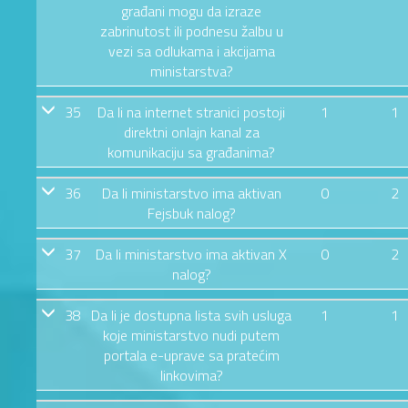
građani mogu da izraze
zabrinutost ili podnesu žalbu u
vezi sa odlukama i akcijama
ministarstva?
35
Da li na internet stranici postoji
1
1
direktni onlajn kanal za
komunikaciju sa građanima?
36
Da li ministarstvo ima aktivan
0
2
Fejsbuk nalog?
37
Da li ministarstvo ima aktivan X
0
2
nalog?
38
Da li je dostupna lista svih usluga
1
1
koje ministarstvo nudi putem
portala e-uprave sa pratećim
linkovima?