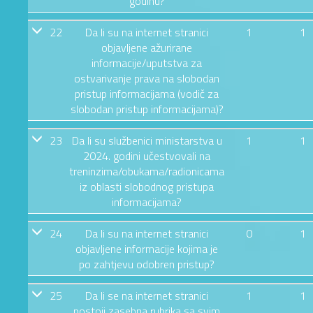
godinu?
22
Da li su na internet stranici
1
1
objavljene ažurirane
informacije/uputstva za
ostvarivanje prava na slobodan
pristup informacijama (vodič za
slobodan pristup informacijama)?
23
Da li su službenici ministarstva u
1
1
2024. godini učestvovali na
treninzima/obukama/radionicama
iz oblasti slobodnog pristupa
informacijama?
24
Da li su na internet stranici
0
1
objavljene informacije kojima je
po zahtjevu odobren pristup?
25
Da li se na internet stranici
1
1
postoji zasebna rubrika sa svim