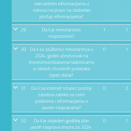
relevantnim informacijama u
odnosu na pravo na slobodan
pristup informacijama?
29
Da li je ministarstvo
1
1
responzivno?
30
Da li su službenici ministarstva u
0
1
2024. godini učestvovali na
treninzima/obukama/radionicama
iz oblasti otvorenih podataka
(open data)?
31
Da li na internet stranici postoji
0
2
zasebna rubrika sa svim
podacima i informacijama o
javnim raspravama?
32
Da li je objavljen godišnji plan
0
1
javnih rasprava resora za 2024.