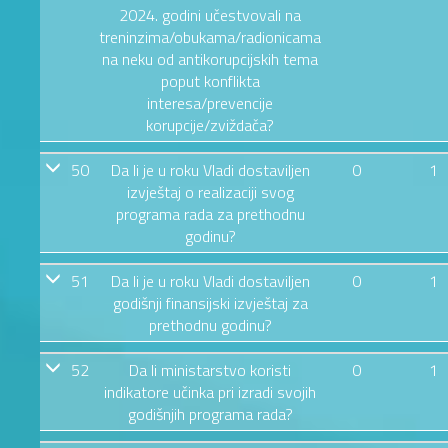
2024. godini učestvovali na
treninzima/obukama/radionicama
na neku od antikorupcijskih tema
poput konflikta
interesa/prevencije
korupcije/zviždača?
50
Da li je u roku Vladi dostaviljen
0
1
izvještaj o realizaciji svog
programa rada za prethodnu
godinu?
51
Da li je u roku Vladi dostaviljen
0
1
godišnji finansijski izvještaj za
prethodnu godinu?
52
Da li ministarstvo koristi
0
1
indikatore učinka pri izradi svojih
godišnjih programa rada?