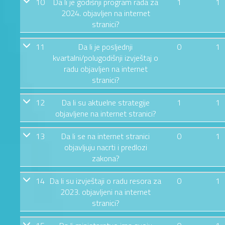
10
Da li je godišnji program rada za
1
1
2024. objavljen na internet
stranici?
11
Da li je posljednji
0
1
kvartalni/polugodišnji izvještaj o
radu objavljen na internet
stranici?
12
Da li su aktuelne strategije
1
1
objavljene na internet stranici?
13
Da li se na internet stranici
0
1
objavljuju nacrti i predlozi
zakona?
14
Da li su izvještaji o radu resora za
0
1
2023. objavljeni na internet
stranici?