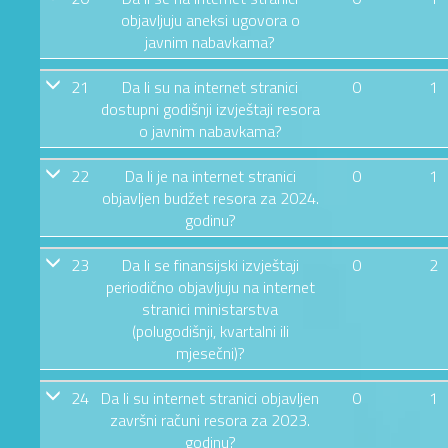
objavljuju aneksi ugovora o
javnim nabavkama?
21
Da li su na internet stranici
0
1
dostupni godišnji izvještaji resora
o javnim nabavkama?
22
Da li je na internet stranici
0
1
objavljen budžet resora za 2024.
godinu?
23
Da li se finansijski izvještaji
0
2
periodično objavljuju na internet
stranici ministarstva
(polugodišnji, kvartalni ili
mjesečni)?
24
Da li su internet stranici objavljen
0
1
završni računi resora za 2023.
godinu?