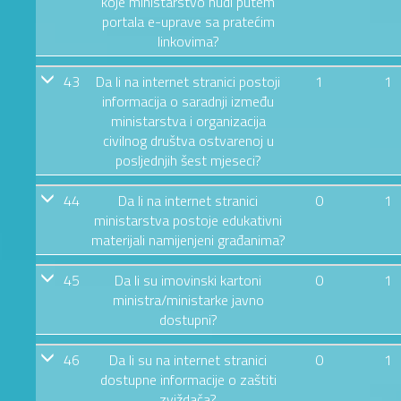
koje ministarstvo nudi putem
portala e-uprave sa pratećim
linkovima?
43
Da li na internet stranici postoji
1
1
informacija o saradnji između
ministarstva i organizacija
civilnog društva ostvarenoj u
posljednjih šest mjeseci?
44
Da li na internet stranici
0
1
ministarstva postoje edukativni
materijali namijenjeni građanima?
45
Da li su imovinski kartoni
0
1
ministra/ministarke javno
dostupni?
46
Da li su na internet stranici
0
1
dostupne informacije o zaštiti
zviždača?