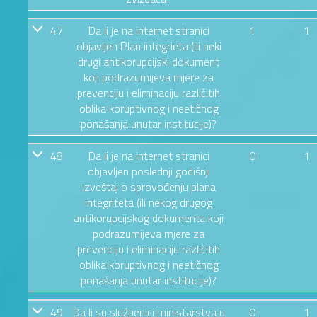
47
Da li je na internet stranici
1
1
objavljen Plan integrieta (ili neki
drugi antikorupcijski dokument
koji podrazumijeva mjere za
prevenciju i eliminaciju različitih
oblika koruptivnog i neetičnog
ponašanja unutar institucije)?
48
Da li je na internet stranici
0
1
objavljen poslednji godišnji
izveštaj o sprovođenju plana
integriteta (ili nekog drugog
antikorupcijskog dokumenta koji
podrazumijeva mjere za
prevenciju i eliminaciju različitih
oblika koruptivnog i neetičnog
ponašanja unutar institucije)?
49
Da li su službenici ministarstva u
0
1