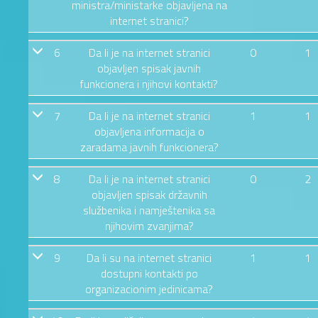
ministra/ministarke objavljena na
internet stranici?
6
Da li je na internet stranici
0
1
objavljen spisak javnih
funkcionera i njihovi kontakti?
7
Da li je na internet stranici
1
1
objavljena informacija o
zaradama javnih funkcionera?
8
Da li je na internet stranici
0
2
objavljen spisak državnih
službenika i namještenika sa
njihovim zvanjima?
9
Da li su na internet stranici
1
1
dostupni kontakti po
organizacionim jedinicama?