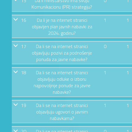
15
Da li ministarstvo ima svoju
0
1
Komunikacionu (PR) strategiju?
16
Da li je na internet stranici
1
1
objavljen plan javnih nabavki za
2024. godinu?
17
Da li se na internet stranici
0
1
objavljuju pozivi za podnošenje
ponuda za javne nabavke?
18
Da li se na internet stranici
1
1
objavljuju odluke o izboru
najpovoljnije ponude za javne
nabavke?
19
Da li se na internet stranici
1
1
objavljuju ugovori o javnim
nabavkama?
20
Da li se na internet stranici
0
1