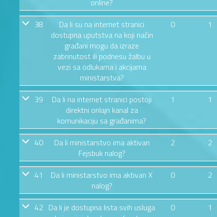
online?
38
Da li su na internet stranici
0
1
dostupna uputstva na koji način
građani mogu da izraze
zabrinutost ili podnesu žalbu u
vezi sa odlukama i akcijama
ministarstva?
39
Da li na internet stranici postoji
1
1
direktni onlajn kanal za
komunikaciju sa građanima?
40
Da li ministarstvo ima aktivan
2
2
Fejsbuk nalog?
41
Da li ministarstvo ima aktivan X
0
2
nalog?
42
Da li je dostupna lista svih usluga
0
1