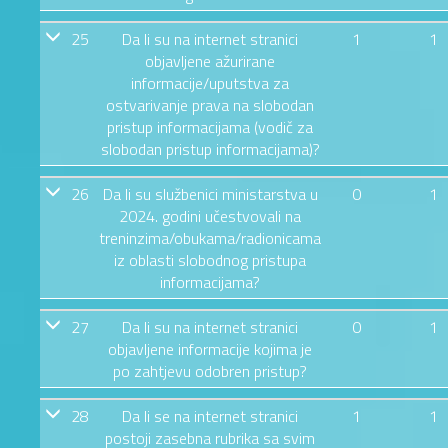
25
Da li su na internet stranici
1
1
objavljene ažurirane
informacije/uputstva za
ostvarivanje prava na slobodan
pristup informacijama (vodič za
slobodan pristup informacijama)?
26
Da li su službenici ministarstva u
0
1
2024. godini učestvovali na
treninzima/obukama/radionicama
iz oblasti slobodnog pristupa
informacijama?
27
Da li su na internet stranici
0
1
objavljene informacije kojima je
po zahtjevu odobren pristup?
28
Da li se na internet stranici
1
1
postoji zasebna rubrika sa svim