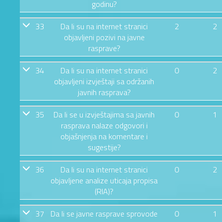
godinu?
33
Da li su na internet stranici
2
2
objavljeni pozivi na javne
rasprave?
34
Da li su na internet stranici
0
2
objavljeni izvještaji sa održanih
javnih rasprava?
35
Da li se u izvještajima sa javnih
0
1
rasprava nalaze odgovori i
objašnjenja na komentare i
sugestije?
36
Da li su na internet stranici
0
2
objavljene analize uticaja propisa
(RIA)?
37
Da li se javne rasprave sprovode
0
1