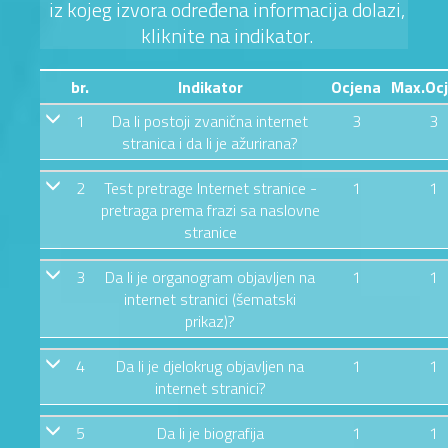
iz kojeg izvora određena informacija dolazi,
kliknite na indikator.
br.
Indikator
Ocjena
Max.Oc
1
Da li postoji zvanična internet
3
3
stranica i da li je ažurirana?
2
Test pretrage Internet stranice -
1
1
pretraga prema frazi sa naslovne
stranice
3
Da li je organogram objavljen na
1
1
internet stranici (šematski
prikaz)?
4
Da li je djelokrug objavljen na
1
1
internet stranici?
5
Da li je biografija
1
1