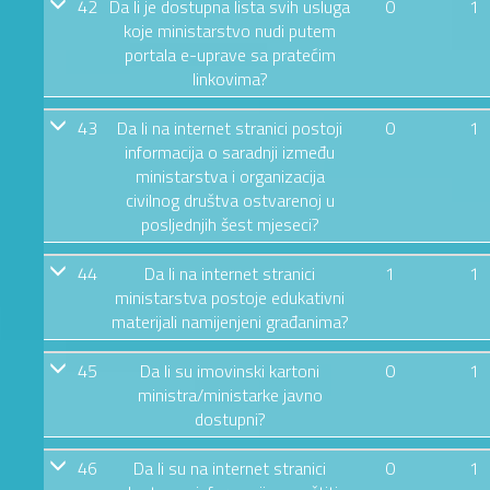
42
Da li je dostupna lista svih usluga
0
1
koje ministarstvo nudi putem
portala e-uprave sa pratećim
linkovima?
43
Da li na internet stranici postoji
0
1
informacija o saradnji između
ministarstva i organizacija
civilnog društva ostvarenoj u
posljednjih šest mjeseci?
44
Da li na internet stranici
1
1
ministarstva postoje edukativni
materijali namijenjeni građanima?
45
Da li su imovinski kartoni
0
1
ministra/ministarke javno
dostupni?
46
Da li su na internet stranici
0
1