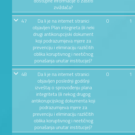
dostupne informacije o zaštiti
zviždača?
47
Da li je na internet stranici
0
1
objavljen Plan integrieta (ili neki
drugi antikorupcijski dokument
koji podrazumijeva mjere za
prevenciju i eliminaciju različitih
oblika koruptivnog i neetičnog
ponašanja unutar institucije)?
48
Da li je na internet stranici
0
1
objavljen poslednji godišnji
izveštaj o sprovođenju plana
integriteta (ili nekog drugog
antikorupcijskog dokumenta koji
podrazumijeva mjere za
prevenciju i eliminaciju različitih
oblika koruptivnog i neetičnog
ponašanja unutar institucije)?