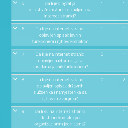
5
Da li je biografija
1
1
ministra/ministarke objavljena na
internet stranici?
6
Da li je na internet stranici
1
1
objavljen spisak javnih
funkcionera i njihovi kontakti?
7
Da li je na internet stranici
0
1
objavljena informacija o
zaradama javnih funkcionera?
8
Da li je na internet stranici
0
2
objavljen spisak državnih
službenika i namještenika sa
njihovim zvanjima?
9
Da li su na internet stranici
1
1
dostupni kontakti po
organizacionim jedinicama?