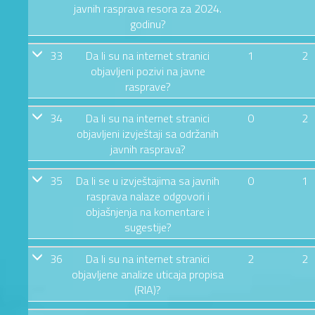
javnih rasprava resora za 2024.
godinu?
33
Da li su na internet stranici
1
2
objavljeni pozivi na javne
rasprave?
34
Da li su na internet stranici
0
2
objavljeni izvještaji sa održanih
javnih rasprava?
35
Da li se u izvještajima sa javnih
0
1
rasprava nalaze odgovori i
objašnjenja na komentare i
sugestije?
36
Da li su na internet stranici
2
2
objavljene analize uticaja propisa
(RIA)?