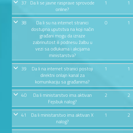
37
Da li se javne rasprave sprovode
1
1
online?
38
Da li su na internet stranici
0
1
dostupna uputstva na koji način
građani mogu da izraze
zabrinutost ili podnesu žalbu u
vezi sa odlukama i akcijama
ministarstva?
39
Da li na internet stranici postoji
1
1
direktni onlajn kanal za
komunikaciju sa građanima?
40
Da li ministarstvo ima aktivan
2
2
Fejsbuk nalog?
41
Da li ministarstvo ima aktivan X
1
2
nalog?