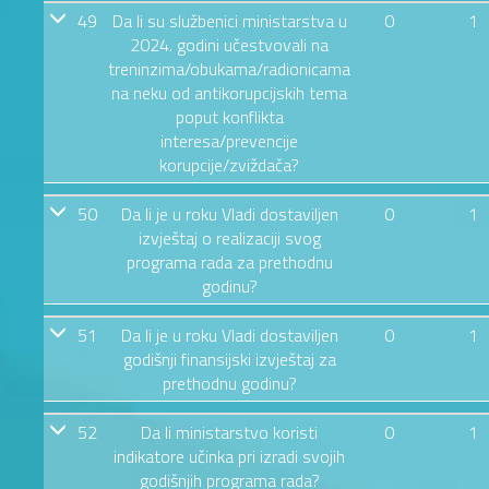
49
Da li su službenici ministarstva u
0
1
2024. godini učestvovali na
treninzima/obukama/radionicama
na neku od antikorupcijskih tema
poput konflikta
interesa/prevencije
korupcije/zviždača?
50
Da li je u roku Vladi dostaviljen
0
1
izvještaj o realizaciji svog
programa rada za prethodnu
godinu?
51
Da li je u roku Vladi dostaviljen
0
1
godišnji finansijski izvještaj za
prethodnu godinu?
52
Da li ministarstvo koristi
0
1
indikatore učinka pri izradi svojih
godišnjih programa rada?