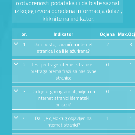
o otvorenosti podataka ili da biste saznali
iz kojeg izvora određena informacija dolazi,
kliknite na indikator.
br.
Indikator
Ocjena
Max.Oc
1
Da li postoji zvanična internet
2
3
stranica i da li je ažurirana?
2
Test pretrage Internet stranice -
0
1
pretraga prema frazi sa naslovne
stranice
3
Da li je organogram objavljen na
0
1
internet stranici (šematski
prikaz)?
4
Da li je djelokrug objavljen na
1
1
internet stranici?