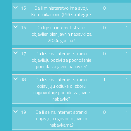
15
Da li ministarstvo ima svoju
0
1
Komunikacionu (PR) strategiju?
16
Da li je na internet stranici
0
1
objavljen plan javnih nabavki za
2024. godinu?
17
Da li se na internet stranici
0
1
objavljuju pozivi za podnošenje
ponuda za javne nabavke?
18
Da li se na internet stranici
1
1
objavljuju odluke o izboru
najpovoljnije ponude za javne
nabavke?
19
Da li se na internet stranici
0
1
objavljuju ugovori o javnim
nabavkama?