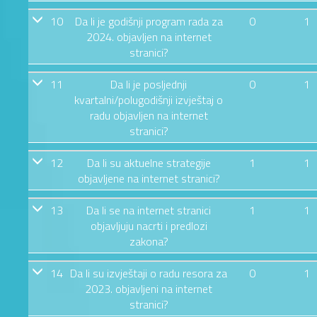
10
Da li je godišnji program rada za
0
1
2024. objavljen na internet
stranici?
11
Da li je posljednji
0
1
kvartalni/polugodišnji izvještaj o
radu objavljen na internet
stranici?
12
Da li su aktuelne strategije
1
1
objavljene na internet stranici?
13
Da li se na internet stranici
1
1
objavljuju nacrti i predlozi
zakona?
14
Da li su izvještaji o radu resora za
0
1
2023. objavljeni na internet
stranici?