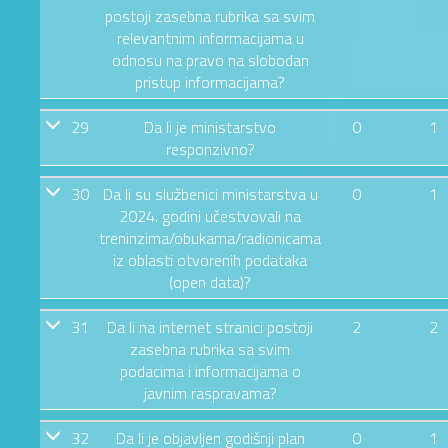
postoji zasebna rubrika sa svim
relevantnim informacijama u
odnosu na pravo na slobodan
pristup informacijama?
29
Da li je ministarstvo
0
1
responzivno?
30
Da li su službenici ministarstva u
0
1
2024. godini učestvovali na
treninzima/obukama/radionicama
iz oblasti otvorenih podataka
(open data)?
31
Da li na internet stranici postoji
2
2
zasebna rubrika sa svim
podacima i informacijama o
javnim raspravama?
32
Da li je objavljen godišnji plan
0
1