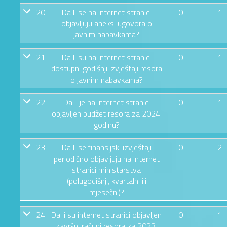
20
Da li se na internet stranici
0
1
objavljuju aneksi ugovora o
javnim nabavkama?
21
Da li su na internet stranici
0
1
dostupni godišnji izvještaji resora
o javnim nabavkama?
22
Da li je na internet stranici
0
1
objavljen budžet resora za 2024.
godinu?
23
Da li se finansijski izvještaji
0
2
periodično objavljuju na internet
stranici ministarstva
(polugodišnji, kvartalni ili
mjesečni)?
24
Da li su internet stranici objavljen
0
1
završni računi resora za 2023.