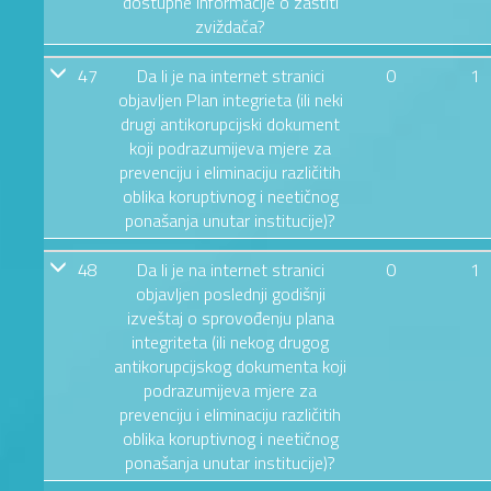
dostupne informacije o zaštiti
zviždača?
47
Da li je na internet stranici
0
1
objavljen Plan integrieta (ili neki
drugi antikorupcijski dokument
koji podrazumijeva mjere za
prevenciju i eliminaciju različitih
oblika koruptivnog i neetičnog
ponašanja unutar institucije)?
48
Da li je na internet stranici
0
1
objavljen poslednji godišnji
izveštaj o sprovođenju plana
integriteta (ili nekog drugog
antikorupcijskog dokumenta koji
podrazumijeva mjere za
prevenciju i eliminaciju različitih
oblika koruptivnog i neetičnog
ponašanja unutar institucije)?