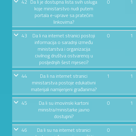
42
Da li je dostupna lista svih usluga
0
1
koje ministarstvo nudi putem
portala e-uprave sa pratećim
linkovima?
43
Da li na internet stranici postoji
0
1
informacija o saradnji između
ministarstva i organizacija
civilnog društva ostvarenoj u
posljednjih šest mjeseci?
44
Da li na internet stranici
1
1
ministarstva postoje edukativni
materijali namijenjeni građanima?
45
Da li su imovinski kartoni
0
1
ministra/ministarke javno
dostupni?
46
Da li su na internet stranici
0
1