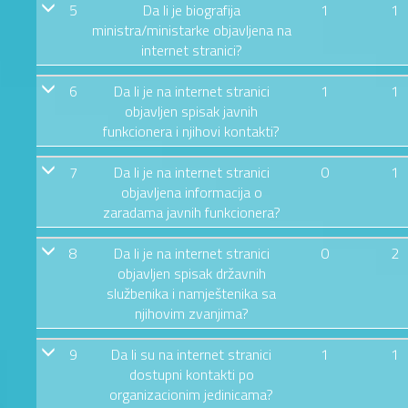
5
Da li je biografija
1
1
ministra/ministarke objavljena na
internet stranici?
6
Da li je na internet stranici
1
1
objavljen spisak javnih
funkcionera i njihovi kontakti?
7
Da li je na internet stranici
0
1
objavljena informacija o
zaradama javnih funkcionera?
8
Da li je na internet stranici
0
2
objavljen spisak državnih
službenika i namještenika sa
njihovim zvanjima?
9
Da li su na internet stranici
1
1
dostupni kontakti po
organizacionim jedinicama?