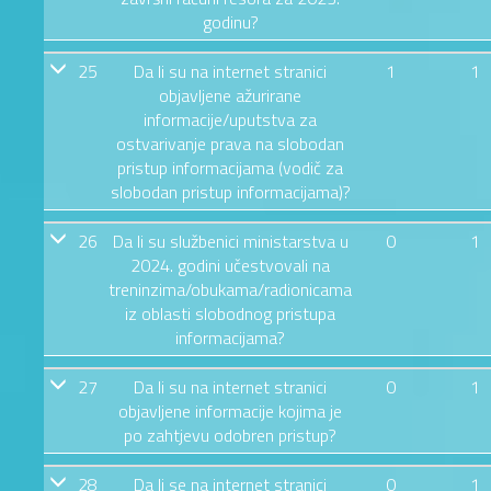
godinu?
25
Da li su na internet stranici
1
1
objavljene ažurirane
informacije/uputstva za
ostvarivanje prava na slobodan
pristup informacijama (vodič za
slobodan pristup informacijama)?
26
Da li su službenici ministarstva u
0
1
2024. godini učestvovali na
treninzima/obukama/radionicama
iz oblasti slobodnog pristupa
informacijama?
27
Da li su na internet stranici
0
1
objavljene informacije kojima je
po zahtjevu odobren pristup?
28
Da li se na internet stranici
0
1