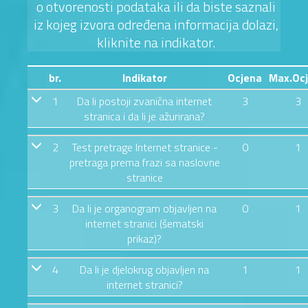
o otvorenosti podataka ili da biste saznali
iz kojeg izvora određena informacija dolazi,
kliknite na indikator.
br.
Indikator
Ocjena
Max.Oc
1
Da li postoji zvanična internet
3
3
stranica i da li je ažurirana?
2
Test pretrage Internet stranice -
0
1
pretraga prema frazi sa naslovne
stranice
3
Da li je organogram objavljen na
0
1
internet stranici (šematski
prikaz)?
4
Da li je djelokrug objavljen na
1
1
internet stranici?