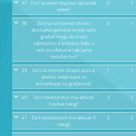
37
Da li se javne rasprave sprovode
0
1
online?
38
Da li su na internet stranici
0
1
dostupna uputstva na koji način
građani mogu da izraze
zabrinutost ili podnesu žalbu u
vezi sa odlukama i akcijama
ministarstva?
39
Da li na internet stranici postoji
1
1
direktni onlajn kanal za
komunikaciju sa građanima?
40
Da li ministarstvo ima aktivan
2
2
Fejsbuk nalog?
41
Da li ministarstvo ima aktivan X
2
2
nalog?