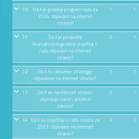
10
Da li je godišnji program rada za
1
1
2024. objavljen na internet
stranici?
11
Da li je posljednji
0
1
kvartalni/polugodišnji izvještaj o
radu objavljen na internet
stranici?
12
Da li su aktuelne strategije
1
1
objavljene na internet stranici?
13
Da li se na internet stranici
0
1
objavljuju nacrti i predlozi
zakona?
14
Da li su izvještaji o radu resora za
0
1
2023. objavljeni na internet
stranici?