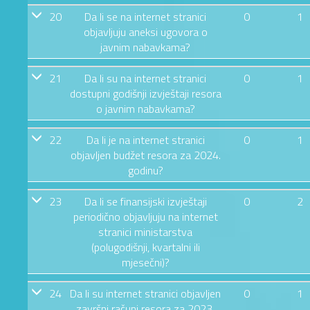
20
Da li se na internet stranici
0
1
objavljuju aneksi ugovora o
javnim nabavkama?
21
Da li su na internet stranici
0
1
dostupni godišnji izvještaji resora
o javnim nabavkama?
22
Da li je na internet stranici
0
1
objavljen budžet resora za 2024.
godinu?
23
Da li se finansijski izvještaji
0
2
periodično objavljuju na internet
stranici ministarstva
(polugodišnji, kvartalni ili
mjesečni)?
24
Da li su internet stranici objavljen
0
1
završni računi resora za 2023.