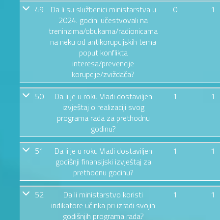
49
Da li su službenici ministarstva u
0
1
2024. godini učestvovali na
treninzima/obukama/radionicama
na neku od antikorupcijskih tema
poput konflikta
interesa/prevencije
korupcije/zviždača?
50
Da li je u roku Vladi dostaviljen
1
1
izvještaj o realizaciji svog
programa rada za prethodnu
godinu?
51
Da li je u roku Vladi dostaviljen
1
1
godišnji finansijski izvještaj za
prethodnu godinu?
52
Da li ministarstvo koristi
1
1
indikatore učinka pri izradi svojih
godišnjih programa rada?