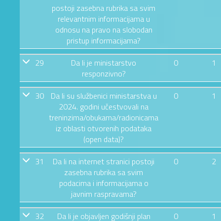
postoji zasebna rubrika sa svim
relevantnim informacijama u
odnosu na pravo na slobodan
pristup informacijama?
29
Da li je ministarstvo
0
1
responzivno?
30
Da li su službenici ministarstva u
0
1
2024. godini učestvovali na
treninzima/obukama/radionicama
iz oblasti otvorenih podataka
(open data)?
31
Da li na internet stranici postoji
0
2
zasebna rubrika sa svim
podacima i informacijama o
javnim raspravama?
32
Da li je objavljen godišnji plan
0
1