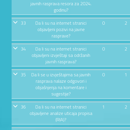
javnih rasprava resora za 2024.
godinu?
33
Da li su na internet stranici
0
2
objavljeni pozivi na javne
rasprave?
34
Da li su na internet stranici
0
2
objavljeni izvještaji sa održanih
javnih rasprava?
35
Da li se u izvještajima sa javnih
0
1
rasprava nalaze odgovori i
objašnjenja na komentare i
sugestije?
36
Da li su na internet stranici
1
2
objavljene analize uticaja propisa
(RIA)?