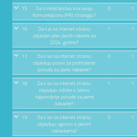
15
Da li ministarstvo ima svoju
0
1
Komunikacionu (PR) strategiju?
16
Da li je na internet stranici
1
1
objavljen plan javnih nabavki za
2024. godinu?
17
Da li se na internet stranici
0
1
objavljuju pozivi za podnošenje
ponuda za javne nabavke?
18
Da li se na internet stranici
1
1
objavljuju odluke o izboru
najpovoljnije ponude za javne
nabavke?
19
Da li se na internet stranici
0
1
objavljuju ugovori o javnim
nabavkama?