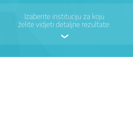
Izaberite instituciju za koju
želite vidjeti detaljne rezultate: