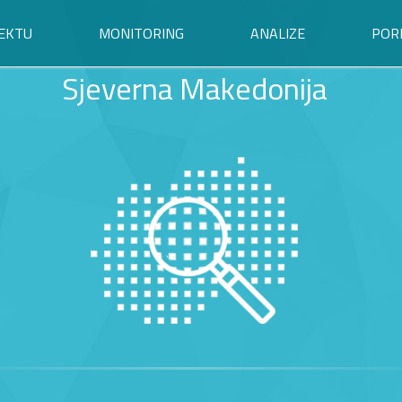
EKTU
MONITORING
ANALIZE
POR
Sjeverna Makedonija