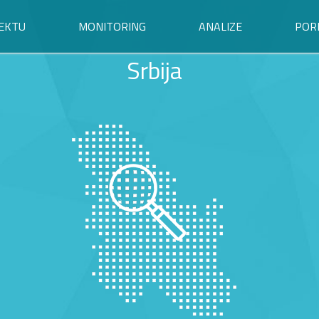
EKTU
MONITORING
ANALIZE
POR
Srbija