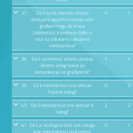
37
Da li su na internet stranici
0
1
dostupna uputstva na koji način
građani mogu da izraze
zabrinutost ili podnesu žalbu u
vezi sa odlukama i akcijama
ministarstva?
38
Da li na internet stranici postoji
1
1
direktni onlajn kanal za
komunikaciju sa građanima?
39
Da li ministarstvo ima aktivan
0
2
Fejsbuk nalog?
40
Da li ministarstvo ima aktivan X
2
2
nalog?
41
Da li je dostupna lista svih usluga
0
1
koje ministarstvo nudi putem