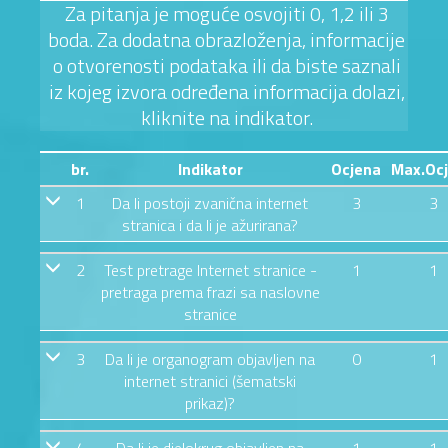
Za pitanja je moguće osvojiti 0, 1,2 ili 3
boda. Za dodatna obrazloženja, informacije
o otvorenosti podataka ili da biste saznali
iz kojeg izvora određena informacija dolazi,
kliknite na indikator.
br.
Indikator
Ocjena
Max.Oc
1
Da li postoji zvanična internet
3
3
stranica i da li je ažurirana?
2
Test pretrage Internet stranice -
1
1
pretraga prema frazi sa naslovne
stranice
3
Da li je organogram objavljen na
0
1
internet stranici (šematski
prikaz)?