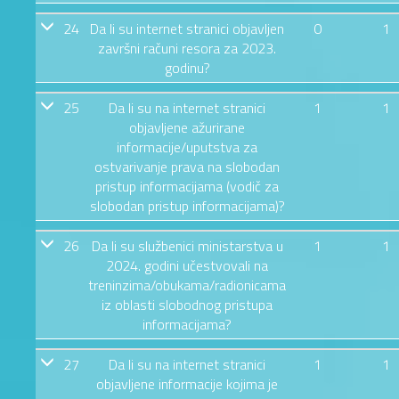
24
Da li su internet stranici objavljen
0
1
završni računi resora za 2023.
godinu?
25
Da li su na internet stranici
1
1
objavljene ažurirane
informacije/uputstva za
ostvarivanje prava na slobodan
pristup informacijama (vodič za
slobodan pristup informacijama)?
26
Da li su službenici ministarstva u
1
1
2024. godini učestvovali na
treninzima/obukama/radionicama
iz oblasti slobodnog pristupa
informacijama?
27
Da li su na internet stranici
1
1
objavljene informacije kojima je