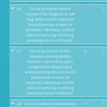
46
Da li je na internet stranici
1
1
objavljen Plan integrieta (ili neki
drugi antikorupcijski dokument
koji podrazumijeva mjere za
prevenciju i eliminaciju različitih
oblika koruptivnog i neetičnog
ponašanja unutar institucije)?
47
Da li je na internet stranici
0
1
objavljen poslednji godišnji
izveštaj o sprovođenju plana
integriteta (ili nekog drugog
antikorupcijskog dokumenta koji
podrazumijeva mjere za
prevenciju i eliminaciju različitih
oblika koruptivnog i neetičnog
ponašanja unutar institucije)?
48
Da li su službenici ministarstva u
0
1