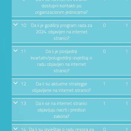
dostupni kontakti po
organizacionim jedinicama?
10
Da li je godišnji program rada za
0
1
2024. objavljen na internet
stranici?
11
Da li je posljednji
0
1
kvartalni/polugodišnji izvještaj o
radu objavljen na internet
stranici?
12
Da li su aktuelne strategije
1
1
objavljene na internet stranici?
13
Da li se na internet stranici
1
1
objavljuju nacrti i predlozi
zakona?
14
Da li su izvještaji o radu resora za
0
1