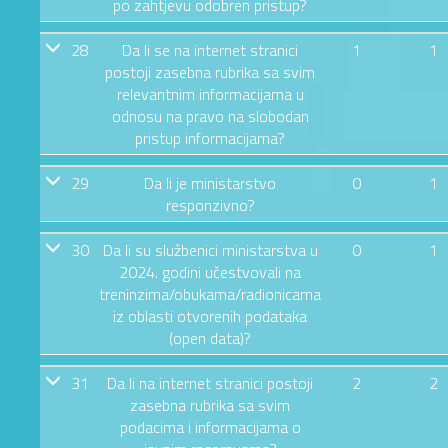
po zahtjevu odobren pristup?
28
Da li se na internet stranici
1
1
postoji zasebna rubrika sa svim
relevantnim informacijama u
odnosu na pravo na slobodan
pristup informacijama?
29
Da li je ministarstvo
0
1
responzivno?
30
Da li su službenici ministarstva u
0
1
2024. godini učestvovali na
treninzima/obukama/radionicama
iz oblasti otvorenih podataka
(open data)?
31
Da li na internet stranici postoji
2
2
zasebna rubrika sa svim
podacima i informacijama o