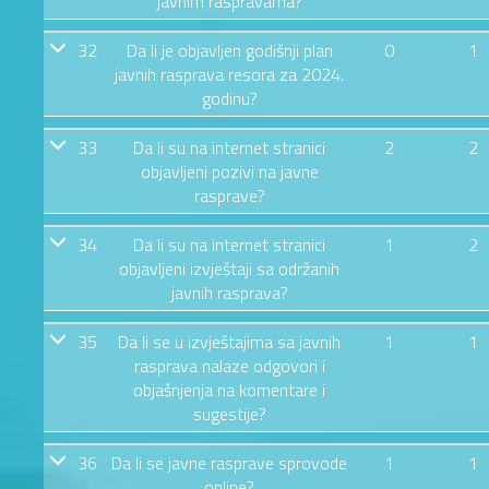
javnim raspravama?
32
Da li je objavljen godišnji plan
0
1
javnih rasprava resora za 2024.
godinu?
33
Da li su na internet stranici
2
2
objavljeni pozivi na javne
rasprave?
34
Da li su na internet stranici
1
2
objavljeni izvještaji sa održanih
javnih rasprava?
35
Da li se u izvještajima sa javnih
1
1
rasprava nalaze odgovori i
objašnjenja na komentare i
sugestije?
36
Da li se javne rasprave sprovode
1
1
online?