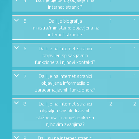
4
Da li je djelokrug objavljen na
1
1
internet stranici?
5
Da li je biografija
1
1
ministra/ministarke objavljena na
internet stranici?
6
Da li je na internet stranici
1
1
objavljen spisak javnih
funkcionera i njihovi kontakti?
7
Da li je na internet stranici
1
1
objavljena informacija o
zaradama javnih funkcionera?
8
Da li je na internet stranici
2
2
objavljen spisak državnih
službenika i namještenika sa
njihovim zvanjima?
9
Da li su na internet stranici
1
1