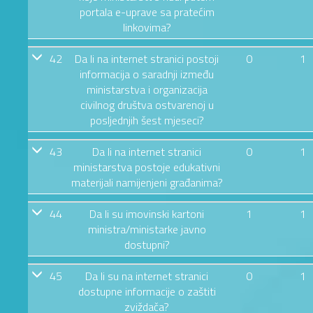
portala e-uprave sa pratećim
linkovima?
42
Da li na internet stranici postoji
0
1
informacija o saradnji između
ministarstva i organizacija
civilnog društva ostvarenoj u
posljednjih šest mjeseci?
43
Da li na internet stranici
0
1
ministarstva postoje edukativni
materijali namijenjeni građanima?
44
Da li su imovinski kartoni
1
1
ministra/ministarke javno
dostupni?
45
Da li su na internet stranici
0
1
dostupne informacije o zaštiti
zviždača?