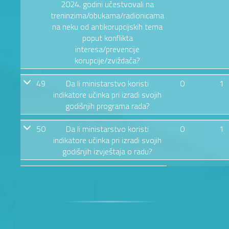
2024. godini učestvovali na
treninzima/obukama/radionicama
na neku od antikorupcijskih tema
poput konflikta
interesa/prevencije
korupcije/zviždača?
49
Da li ministarstvo koristi
0
1
indikatore učinka pri izradi svojih
godišnjih programa rada?
50
Da li ministarstvo koristi
0
1
indikatore učinka pri izradi svojih
godišnjih izvještaja o radu?