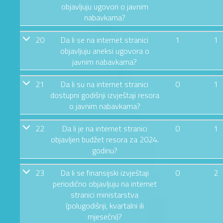
objavljuju ugovori o javnim
nabavkama?
20
Da li se na internet stranici
1
1
objavljuju aneksi ugovora o
javnim nabavkama?
21
Da li su na internet stranici
0
1
dostupni godišnji izvještaji resora
o javnim nabavkama?
22
Da li je na internet stranici
0
1
objavljen budžet resora za 2024.
godinu?
23
Da li se finansijski izvještaji
0
2
periodično objavljuju na internet
stranici ministarstva
(polugodišnji, kvartalni ili
mjesečni)?