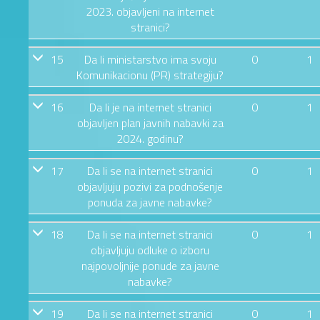
2023. objavljeni na internet
stranici?
15
Da li ministarstvo ima svoju
0
1
Komunikacionu (PR) strategiju?
16
Da li je na internet stranici
0
1
objavljen plan javnih nabavki za
2024. godinu?
17
Da li se na internet stranici
0
1
objavljuju pozivi za podnošenje
ponuda za javne nabavke?
18
Da li se na internet stranici
0
1
objavljuju odluke o izboru
najpovoljnije ponude za javne
nabavke?
19
Da li se na internet stranici
0
1