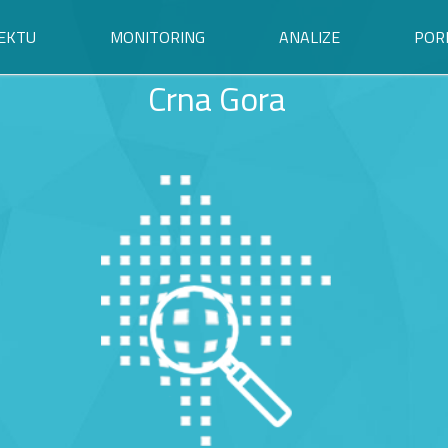
EKTU
MONITORING
ANALIZE
POR
Crna Gora