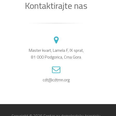
Kontaktirajte nas
Master kvart, Lamela F, IX sprat,
81 000 Podgorica, Crna Gora
cdt@cdtmn.org
Copyright © 2026
Centar za demokratsku tranziciju